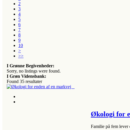
2
3
4
5
6
7
8
9
10
>
>>
I Grønne Begivenheder:
Sorry, no listings were found.
I Grøn Vidensbank:
Found
35
resultater
Økologi for
Familie på fem lever d