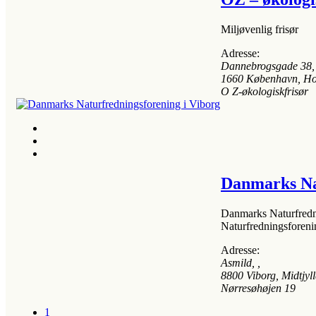
Miljøvenlig frisør
Adresse:
Dannebrogsgade 38
,
1660
København, Ho
O Z-økologiskfrisør
Danmarks Nat
Danmarks Naturfredni
Naturfredningsforen
Adresse:
Asmild
, ,
8800
Viborg, Midtjyl
Nørresøhøjen 19
1