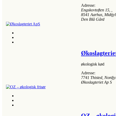
Adresse:
Engskovtoften 15
, ,
8541
Aarhus, Midtjy
Den Blå Gård
Økoslagterie
økologisk kød
Adresse:
7741
Thisted, Nordjy
Økoslagteriet Ap S
OZ – økologi