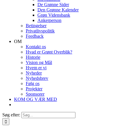
De Grønne Sider
Den Grønne Kalender
Grøn Vidensbank
Ankerperson
Betingelser
Privatlivspolitik
Feedback
OM
Kontakt os
Hvad er Grønt Overblik?
Historie
Vision og Mål
Hvem er vi
Nyheder
Nyhedsbrev
Følg os
Projekter
Sponsorer
KOM OG VÆR MED
Søg efter: