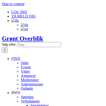
Skip to content
LOG IND
TILMELD DIG
Grønt Overblik
Søg efter:
FIND
Sider
Events
Viden
Annoncer
Medlemmer
Ankerpersoner
Ophørte
INFO
Søgetips
Vejledninger
Introduktion