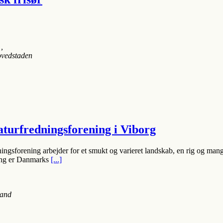
 ,
vedstaden
urfredningsforening i Viborg
ngsforening arbejder for et smukt og varieret landskab, en rig og mang
ing er Danmarks
[...]
land