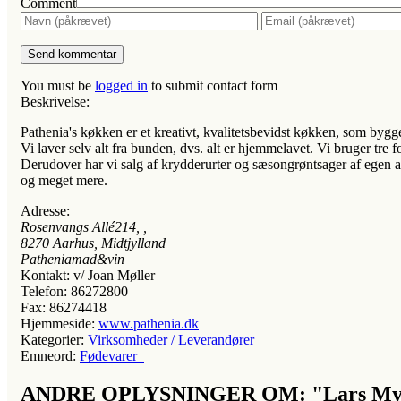
Comment
You must be
logged in
to submit contact form
Beskrivelse:
Pathenia's køkken er et kreativt, kvalitetsbevidst køkken, som bygg
Vi laver selv alt fra bunden, dvs. alt er hjemmelavet. Vi bruger tre f
Derudover har vi salg af krydderurter og sæsongrøntsager af egen avl
og meget mere.
Adresse:
Rosenvangs Allé214
, ,
8270
Aarhus, Midtjylland
Patheniamad&vin
Kontakt:
v/ Joan Møller
Telefon:
86272800
Fax:
86274418
Hjemmeside:
www.pathenia.dk
Kategorier:
Virksomheder / Leverandører
Emneord:
Fødevarer
ANDRE OPLYSNINGER OM: "Lars Myrt