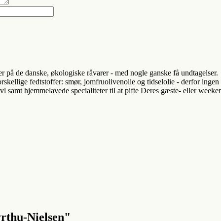
er på de danske, økologiske råvarer - med nogle ganske få undtagelser.
orskellige fedtstoffer: smør, jomfruolivenolie og tidselolie - derfor inge
 samt hjemmelavede specialiteter til at pifte Deres gæste- eller weekend
hu-Nielsen"