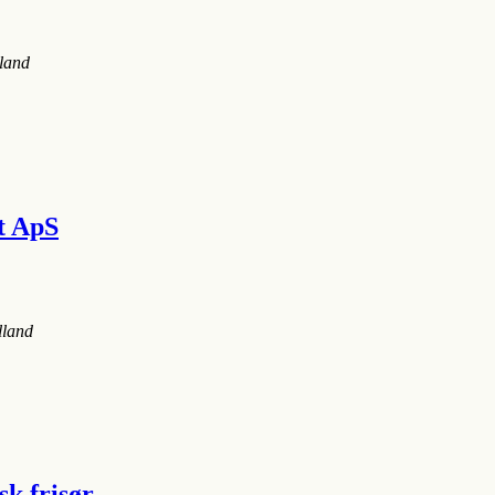
lland
t ApS
lland
sk frisør