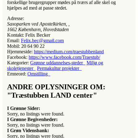
forskellige brugergrupper mødes på tværs af alle skel og
hjælpes ad med at passe stedet.
Adresse:
Saxoparken ved Apostelkirken
, ,
1662
København, Hovedstaden
Kontakt:
Felix Becker
Email:
Felix.bec@gmail.com
Mobil:
20 64 90 22
Hjemmeside:
https://medium.com/traestubbenland
Facebook:
https://www.facebook.com/Traestub/
Kategorier:
Grønne uddannelses-steder
Miljø og
skoletjenester
Permakultur projekter
Emneord:
Omstilling
ANDRE OPLYSNINGER OM:
"Træstubben LAND center"
I Grønne Sider:
Sorry, no listings were found.
I Grønne Begivenheder:
Sorry, no listings were found.
I Grøn Vidensbank:
Sorry, no listings were found.