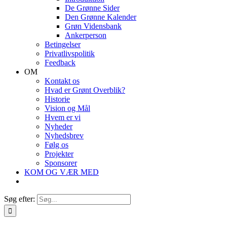
De Grønne Sider
Den Grønne Kalender
Grøn Vidensbank
Ankerperson
Betingelser
Privatlivspolitik
Feedback
OM
Kontakt os
Hvad er Grønt Overblik?
Historie
Vision og Mål
Hvem er vi
Nyheder
Nyhedsbrev
Følg os
Projekter
Sponsorer
KOM OG VÆR MED
Søg efter: