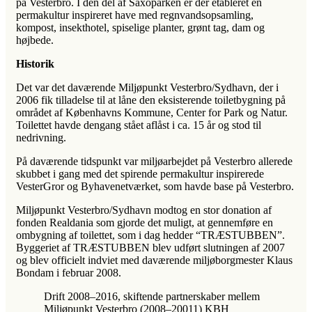
på Vesterbro. I den del af Saxoparken er der etableret en
permakultur inspireret have med regnvandsopsamling,
kompost, insekthotel, spiselige planter, grønt tag, dam og
højbede.
Historik
Det var det daværende Miljøpunkt Vesterbro/Sydhavn, der i
2006 fik tilladelse til at låne den eksisterende toiletbygning på
området af Københavns Kommune, Center for Park og Natur.
Toilettet havde dengang stået aflåst i ca. 15 år og stod til
nedrivning.
På daværende tidspunkt var miljøarbejdet på Vesterbro allerede
skubbet i gang med det spirende permakultur inspirerede
VesterGror og Byhavenetværket, som havde base på Vesterbro.
Miljøpunkt Vesterbro/Sydhavn modtog en stor donation af
fonden Realdania som gjorde det muligt, at gennemføre en
ombygning af toilettet, som i dag hedder “TRÆSTUBBEN”.
Byggeriet af TRÆSTUBBEN blev udført slutningen af 2007
og blev officielt indviet med daværende miljøborgmester Klaus
Bondam i februar 2008.
Drift 2008–2016, skiftende partnerskaber mellem
Miljøpunkt Vesterbro (2008–20011) KBH