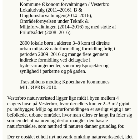
Kommune Økonomiforvaltningen / Vesterbro
Lokaludvalg (2011–2016), B &
Ungdomsforvaltningen(2014–2016),
Områdefornyelsen under Teknik &
Miljøforvaltningen (2014–2016) og med støtte af
Friluftsrådet (2008–2016).
2800 lokale børn i alderen 3–8 kom til direkte
urban miljø- & naturformidling formidling årlig i
perioden 2009–2016 og mange flere gennem
indirekte formidling ved deltagelse i
bydelsarrangementer, samarbejdsprojekter og
synlighed i parkerne og på gaden.
Træstubbens modtog København Kommunes
MILJØPRIS 2010.
Vesterbro naturværksted ligger lige midt i byen mellem 4
etagers huse på Vesterbro, hvor der ellers kun er 2–3 m2 grønt
pr. indbygger. Miljø og naturformidlingen er særligt vigtig i tæt
befolkede, urbane områder, hvor man ellers er langt fra føler sig
som en del af naturen og derfor mangler den basale
naturforståelse, som nærhed til naturen danner grundlag for.
Der er opstået et helt nyt netværk omkring naturværkstedet, idet