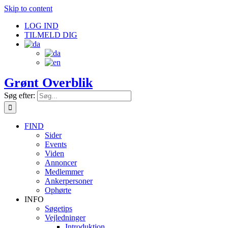
Skip to content
LOG IND
TILMELD DIG
Grønt Overblik
Søg efter:
FIND
Sider
Events
Viden
Annoncer
Medlemmer
Ankerpersoner
Ophørte
INFO
Søgetips
Vejledninger
Introduktion