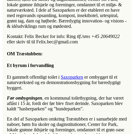
lokale grønne ildsjæle og foreninger, omdannet til et miljø- &
naturværksted. I dele af Saxoparken er der etableret en have
med regnvands opsamling, kompost, insekthotel, urtespiral,
grønt tag, dam og højbede. Bæredygtig innovation- og visions -
& idéudviklings rum og mødested.
Kontakt: Felix Becker for info: Ring
tlf./sms +45 20649022
eller skriv til til Felix.bec@gmail.com
OM Træstubben:
Et byrum i forvandling
Et gammelt offentligt toilet i
Saxoparken
er ombygget til et
naturværksted og en demonstrationsbygning for bæredygtigt
byggeri.
Før ombygningen
, en kommunal toiletbygning, der har været
aflåst i 15 år, fordi der før blev fixet derinde. Saxoparken blev
kaldt ”hasherparken” og ”hundeparken”.
En del af Saxoparken omkring Træstubben er i samarbejde med
naboer, børn fra skoler og daginstitutioner, Center for Park,
lokale grønne ildsjæle og foreninger, omdannet til et grøn oase