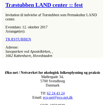
Træstubben LAND center :: fest
Invitation til indvielse af Træstubben som Permakultur LAND
center.
Eventdato:
12. oktober 2017
Arrangør(er):
TRÆSTUBBEN
Adresse:
Saxoparken ved Apostelkirken
, ,
1662
København, Hovedstaden
Øko-net / Netværket for økologisk folkeoplysning og praksis
Møllergade 34,
5700 Svendborg
Danmark
Tlf:
62 24 43 24
Email:
eco-net@eco-net.dk