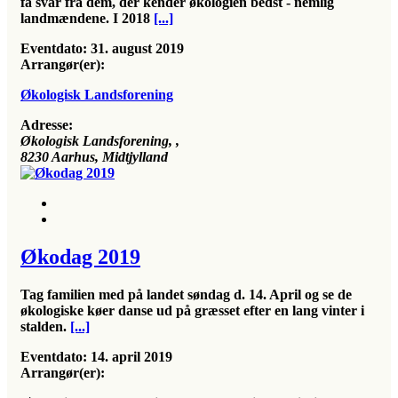
få svar fra dem, der kender økologien bedst - nemlig
landmændene. I 2018
[...]
Eventdato:
31. august 2019
Arrangør(er):
Økologisk Landsforening
Adresse:
Økologisk Landsforening
, ,
8230
Aarhus, Midtjylland
Økodag 2019
Tag familien med på landet søndag d. 14. April og se de
økologiske køer danse ud på græsset efter en lang vinter i
stalden.
[...]
Eventdato:
14. april 2019
Arrangør(er):