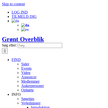
Skip to content
LOG IND
TILMELD DIG
Grønt Overblik
Søg efter:
FIND
Sider
Events
Viden
Annoncer
Medlemmer
Ankerpersoner
Ophørte
INFO
Søgetips
Vejledninger
Introduktion