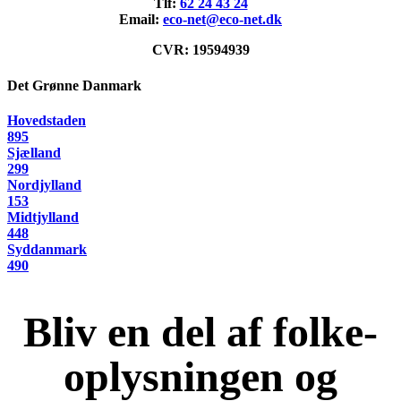
Tlf:
62 24 43 24
Email:
eco-net@eco-net.dk
CVR: 19594939
Det Grønne Danmark
Hovedstaden
895
Sjælland
299
Nordjylland
153
Midtjylland
448
Syddanmark
490
Bliv en del af folke-
oplysningen og