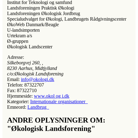
Institut for Teknologi og samfund
Landsforeningen Praktisk Økologi
Landsforeningen Økologisk Jordbrug
Specialudvalget for Økologi, Landbrugets Rådgivningscenter
ØkoWeb Danmark/Beagle
U-landsimporten
Urtekram a/s
Ø-gruppen
Økologisk Landscenter
Adresse:
Silkeborgvej 260
, ,
8230
Aarhus, Midtjylland
c/o:Økologisk Landsforening
Email:
info@okologi.dk
Telefon:
87322707
Fax:
87322710
Hjemmeside:
www.okol og i.dk
Kategorier:
Internationale organisationer
Emneord:
Landbrug
ANDRE OPLYSNINGER OM:
"Økologisk Landsforening"