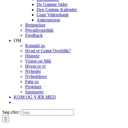
De Grønne Sider
Den Grønne Kalender
Grøn Vidensbank
Ankerperson
Betingelser
Privatlivspolitik
Feedback
OM
Kontakt os
Hvad er Grønt Overblik?
Historie
Vision og Mål
Hvem er vi
Nyheder
Nyhedsbrev
Følg os
Projekter
Sponsorer
KOM OG VÆR MED
Søg efter: