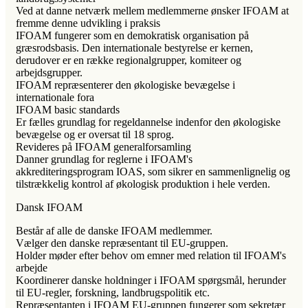
Ved at danne netværk mellem medlemmerne ønsker IFOAM at
fremme denne udvikling i praksis
IFOAM fungerer som en demokratisk organisation på
græsrodsbasis. Den internationale bestyrelse er kernen,
derudover er en række regionalgrupper, komiteer og
arbejdsgrupper.
IFOAM repræsenterer den økologiske bevægelse i
internationale fora
IFOAM basic standards
Er fælles grundlag for regeldannelse indenfor den økologiske
bevægelse og er oversat til 18 sprog.
Revideres på IFOAM generalforsamling
Danner grundlag for reglerne i IFOAM's
akkrediteringsprogram IOAS, som sikrer en sammenlignelig og
tilstrækkelig kontrol af økologisk produktion i hele verden.
Dansk IFOAM
Består af alle de danske IFOAM medlemmer.
Vælger den danske repræsentant til EU-gruppen.
Holder møder efter behov om emner med relation til IFOAM's
arbejde
Koordinerer danske holdninger i IFOAM spørgsmål, herunder
til EU-regler, forskning, landbrugspolitik etc.
Repræsentanten i IFOAM EU-gruppen fungerer som sekretær