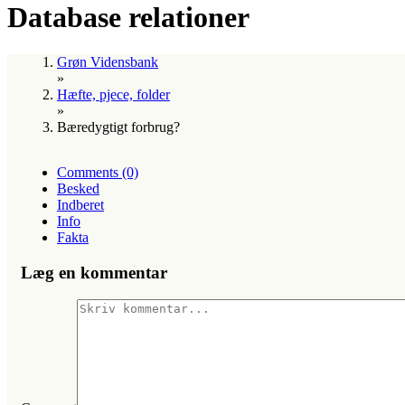
Database relationer
Grøn Vidensbank
»
Hæfte, pjece, folder
»
Bæredygtigt forbrug?
Comments (0)
Besked
Indberet
Info
Fakta
Læg en kommentar