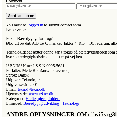
Comment
You must be
logged in
to submit contact form
Beskrivelse:
Fokus Bæredygtigt forbrug?
Øko-dit og dat, A,B og C-mærket, faktor 4, Rio + 10, råderum, afkob
Teknologidebat sætter denne gang fokus på bæredygtigheden som den
hvor bæredygtighedsdebatten nu er på vej hen......
ISBN/ISSN nr.:
I S S N 0905-5681
Forfatter:
Mette Bom(ansvarshavende)
Sprog:
Dansk
Udgiver:
Teknologirådet
Udgivelsesår:
2001
Email:
tekno@tekno.dk
Hjemmeside:
www.tekno.dk
Kategorier:
Hæfte, pjece, folder
Emneord:
Bæredygtig udvikling
Teknologi
ANDRE OPLYSNINGER OM: "wi5srg3l