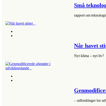
Små teknol
rapport om teknologi
Når havet s
Nyt klima – nyt liv?
Genmodifice
– udfordringer for u