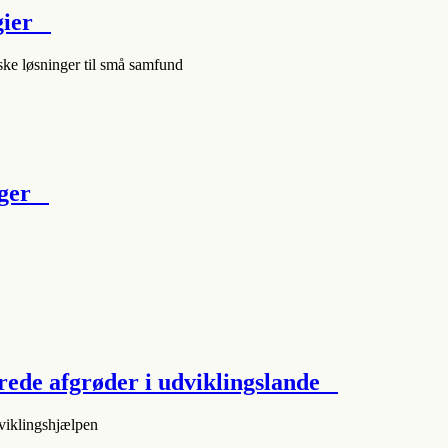
ogier
ske løsninger til små samfund
tiger
rede afgrøder i udviklingslande
dviklingshjælpen