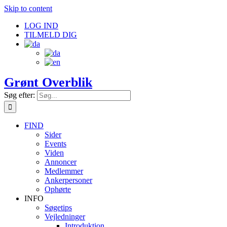
Skip to content
LOG IND
TILMELD DIG
Grønt Overblik
Søg efter:
FIND
Sider
Events
Viden
Annoncer
Medlemmer
Ankerpersoner
Ophørte
INFO
Søgetips
Vejledninger
Introduktion