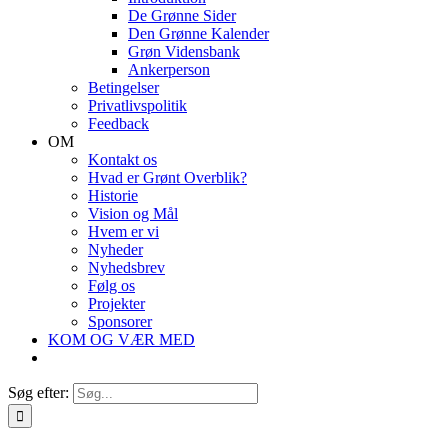
De Grønne Sider
Den Grønne Kalender
Grøn Vidensbank
Ankerperson
Betingelser
Privatlivspolitik
Feedback
OM
Kontakt os
Hvad er Grønt Overblik?
Historie
Vision og Mål
Hvem er vi
Nyheder
Nyhedsbrev
Følg os
Projekter
Sponsorer
KOM OG VÆR MED
Søg efter: