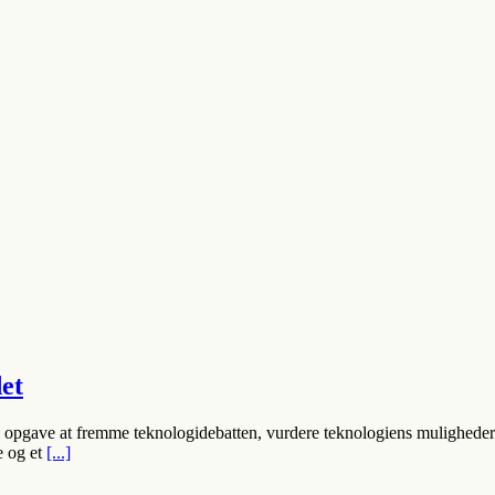
et
il opgave at fremme teknologidebatten, vurdere teknologiens muligheder
e og et
[...]