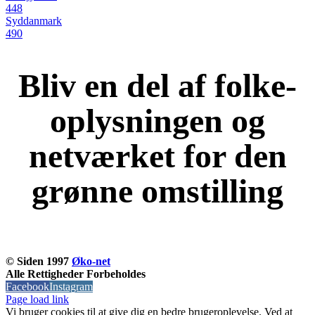
448
Syddanmark
490
Bliv en del af folke-
oplysningen og
netværket for den
grønne omstilling
KOM OG VÆR MED
© Siden 1997
Øko-net
Alle Rettigheder Forbeholdes
Facebook
Instagram
Page load link
Vi bruger cookies til at give dig en bedre brugeroplevelse. Ved at