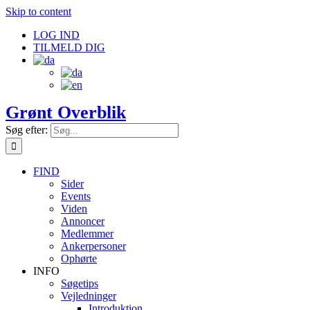
Skip to content
LOG IND
TILMELD DIG
Grønt Overblik
Søg efter:
FIND
Sider
Events
Viden
Annoncer
Medlemmer
Ankerpersoner
Ophørte
INFO
Søgetips
Vejledninger
Introduktion