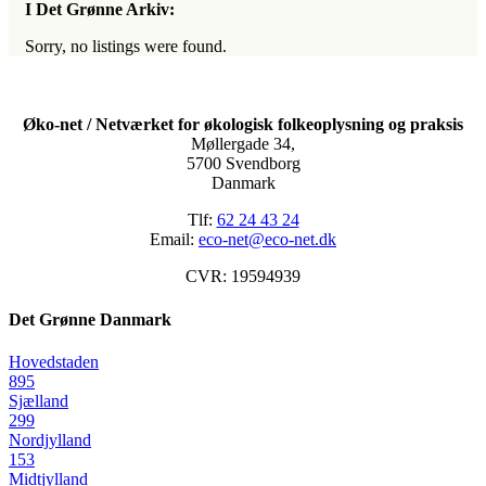
I Det Grønne Arkiv:
Sorry, no listings were found.
Øko-net / Netværket for økologisk folkeoplysning og praksis
Møllergade 34,
5700 Svendborg
Danmark
Tlf:
62 24 43 24
Email:
eco-net@eco-net.dk
CVR: 19594939
Det Grønne Danmark
Hovedstaden
895
Sjælland
299
Nordjylland
153
Midtjylland