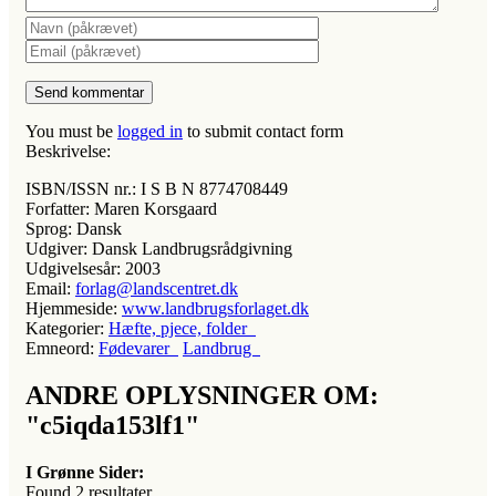
You must be
logged in
to submit contact form
Beskrivelse:
ISBN/ISSN nr.:
I S B N 8774708449
Forfatter:
Maren Korsgaard
Sprog:
Dansk
Udgiver:
Dansk Landbrugsrådgivning
Udgivelsesår:
2003
Email:
forlag@landscentret.dk
Hjemmeside:
www.landbrugsforlaget.dk
Kategorier:
Hæfte, pjece, folder
Emneord:
Fødevarer
Landbrug
ANDRE OPLYSNINGER OM:
"c5iqda153lf1"
I Grønne Sider:
Found
2
resultater