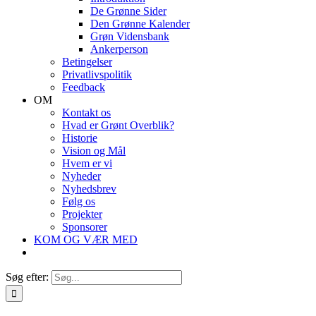
De Grønne Sider
Den Grønne Kalender
Grøn Vidensbank
Ankerperson
Betingelser
Privatlivspolitik
Feedback
OM
Kontakt os
Hvad er Grønt Overblik?
Historie
Vision og Mål
Hvem er vi
Nyheder
Nyhedsbrev
Følg os
Projekter
Sponsorer
KOM OG VÆR MED
Søg efter: