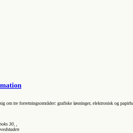
rmation
sig om tre forretningsområder: grafiske løsninger, elektronisk og papirb
boks 30
, ,
ovedstaden