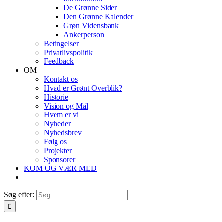
De Grønne Sider
Den Grønne Kalender
Grøn Vidensbank
Ankerperson
Betingelser
Privatlivspolitik
Feedback
OM
Kontakt os
Hvad er Grønt Overblik?
Historie
Vision og Mål
Hvem er vi
Nyheder
Nyhedsbrev
Følg os
Projekter
Sponsorer
KOM OG VÆR MED
Søg efter: