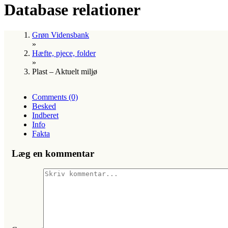
Database relationer
Grøn Vidensbank
»
Hæfte, pjece, folder
»
Plast – Aktuelt miljø
Comments (0)
Besked
Indberet
Info
Fakta
Læg en kommentar