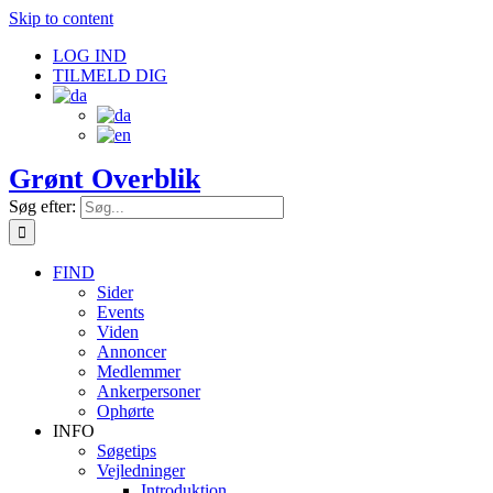
Skip to content
LOG IND
TILMELD DIG
Grønt Overblik
Søg efter:
FIND
Sider
Events
Viden
Annoncer
Medlemmer
Ankerpersoner
Ophørte
INFO
Søgetips
Vejledninger
Introduktion