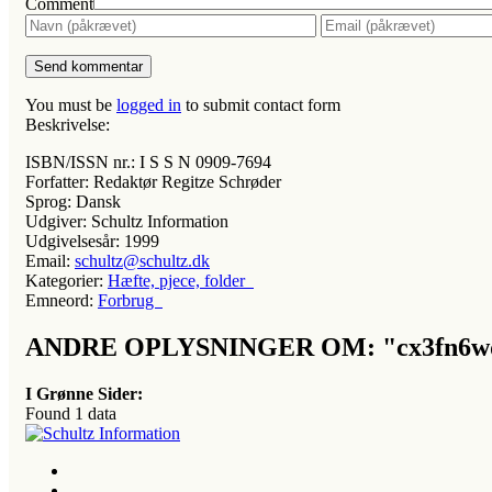
Comment
You must be
logged in
to submit contact form
Beskrivelse:
ISBN/ISSN nr.:
I S S N 0909-7694
Forfatter:
Redaktør Regitze Schrøder
Sprog:
Dansk
Udgiver:
Schultz Information
Udgivelsesår:
1999
Email:
schultz@schultz.dk
Kategorier:
Hæfte, pjece, folder
Emneord:
Forbrug
ANDRE OPLYSNINGER OM: "cx3fn6w
I Grønne Sider:
Found
1
data