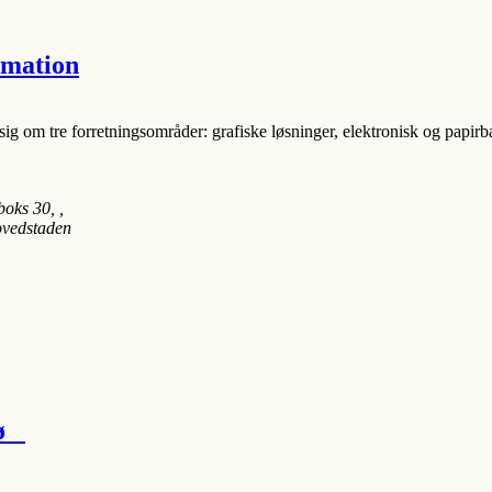
rmation
sig om tre forretningsområder: grafiske løsninger, elektronisk og papirb
boks 30
, ,
ovedstaden
jø