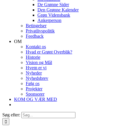
De Grønne Sider
Den Grønne Kalender
Grøn Vidensbank
Ankerperson
Betingelser
Privatlivspolitik
Feedback
OM
Kontakt os
Hvad er Grønt Overblik?
Historie
Vision og Mål
Hvem er vi
Nyheder
Nyhedsbrev
Følg os
Projekter
Sponsorer
KOM OG VÆR MED
Søg efter: