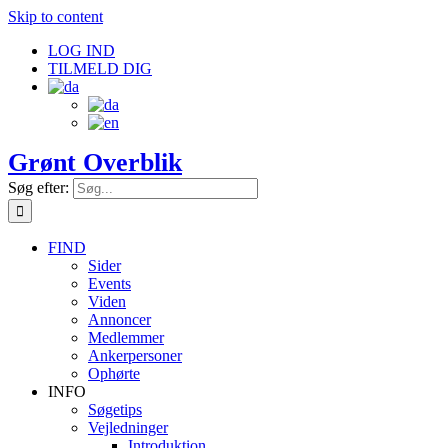
Skip to content
LOG IND
TILMELD DIG
Grønt Overblik
Søg efter:
FIND
Sider
Events
Viden
Annoncer
Medlemmer
Ankerpersoner
Ophørte
INFO
Søgetips
Vejledninger
Introduktion