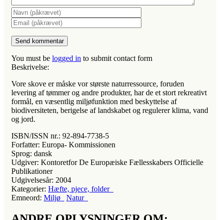
You must be
logged in
to submit contact form
Beskrivelse:
Vore skove er måske vor største naturressource, foruden
levering af tømmer og andre produkter, har de et stort rekreativt
formål, en væsentlig miljøfunktion med beskyttelse af
biodiversiteten, berigelse af landskabet og regulerer klima, vand
og jord.
ISBN/ISSN nr.:
92-894-7738-5
Forfatter:
Europa- Kommissionen
Sprog:
dansk
Udgiver:
Kontoretfor De Europæiske Fællesskabers Officielle
Publikationer
Udgivelsesår:
2004
Kategorier:
Hæfte, pjece, folder
Emneord:
Miljø
Natur
ANDRE OPLYSNINGER OM: