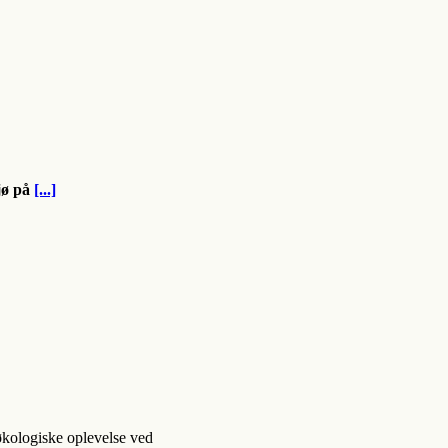
jø på
[...]
kologiske oplevelse ved