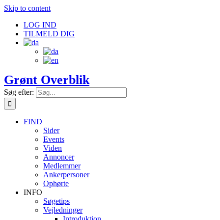
Skip to content
LOG IND
TILMELD DIG
Grønt Overblik
Søg efter:
FIND
Sider
Events
Viden
Annoncer
Medlemmer
Ankerpersoner
Ophørte
INFO
Søgetips
Vejledninger
Introduktion