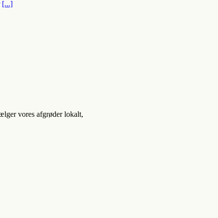
r
[...]
lger vores afgrøder lokalt,