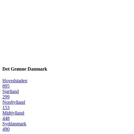
Det Grønne Danmark
Hovedstaden
895
Sjælland
299
Nordjylland
153
Midtjylland
448
Syddanmark
490