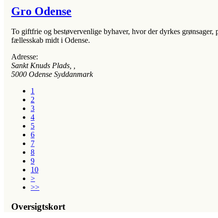
Gro Odense
To giftfrie og bestøvervenlige byhaver, hvor der dyrkes grønsager, pl
fællesskab midt i Odense.
Adresse:
Sankt Knuds Plads
, ,
5000 Odense
Syddanmark
1
2
3
4
5
6
7
8
9
10
>
>>
Oversigtskort