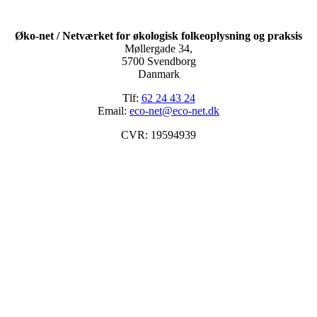
Øko-net / Netværket for økologisk folkeoplysning og praksis
Møllergade 34,
5700 Svendborg
Danmark
Tlf:
62 24 43 24
Email:
eco-net@eco-net.dk
CVR: 19594939