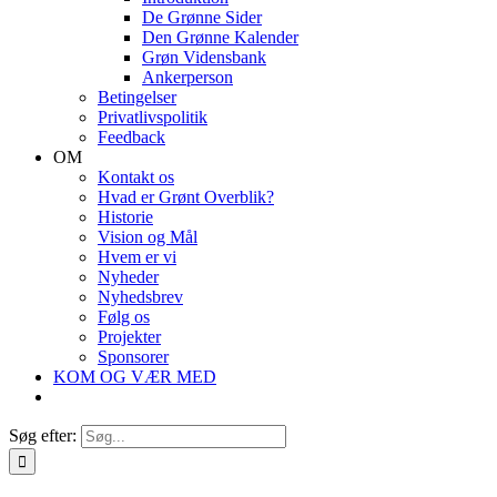
De Grønne Sider
Den Grønne Kalender
Grøn Vidensbank
Ankerperson
Betingelser
Privatlivspolitik
Feedback
OM
Kontakt os
Hvad er Grønt Overblik?
Historie
Vision og Mål
Hvem er vi
Nyheder
Nyhedsbrev
Følg os
Projekter
Sponsorer
KOM OG VÆR MED
Søg efter: