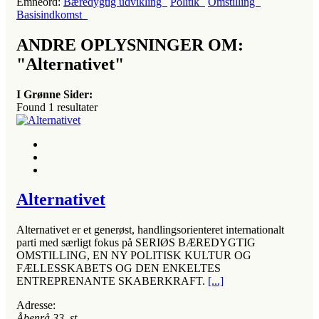
Emneord:
Bæredygtig udvikling
Politik
Omstilling
Basisindkomst
ANDRE OPLYSNINGER OM:
"Alternativet"
I Grønne Sider:
Found
1
resultater
Alternativet
Alternativet er et generøst, handlingsorienteret internationalt
parti med særligt fokus på SERIØS BÆREDYGTIG
OMSTILLING, EN NY POLITISK KULTUR OG
FÆLLESSKABETS OG DEN ENKELTES
ENTREPRENANTE SKABERKRAFT.
[...]
Adresse:
Åbenrå 33, st
, ,