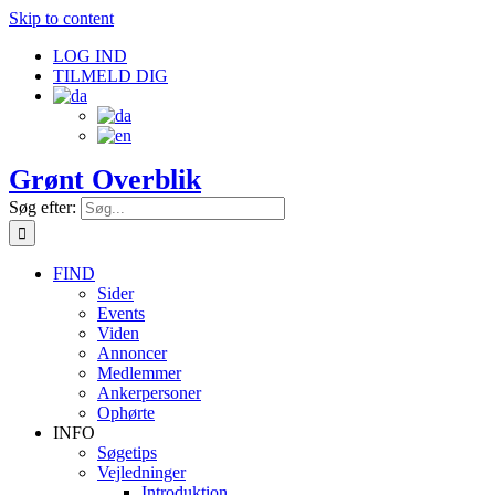
Skip to content
LOG IND
TILMELD DIG
Grønt Overblik
Søg efter:
FIND
Sider
Events
Viden
Annoncer
Medlemmer
Ankerpersoner
Ophørte
INFO
Søgetips
Vejledninger
Introduktion