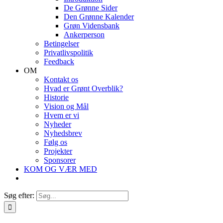
De Grønne Sider
Den Grønne Kalender
Grøn Vidensbank
Ankerperson
Betingelser
Privatlivspolitik
Feedback
OM
Kontakt os
Hvad er Grønt Overblik?
Historie
Vision og Mål
Hvem er vi
Nyheder
Nyhedsbrev
Følg os
Projekter
Sponsorer
KOM OG VÆR MED
Søg efter: