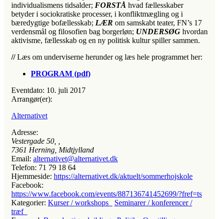
individualismens tidsalder;
FORSTÅ
hvad fællesskaber
betyder i sociokratiske processer, i konfliktmægling og i
bæredygtige bofællesskab;
LÆR
om samskabt teater, FN’s 17
verdensmål og filosofien bag borgerløn;
UNDERSØG
hvordan
aktivisme, fællesskab og en ny politisk kultur spiller sammen.
//
Læs om underviserne herunder og læs hele programmet her:
PROGRAM (pdf)
Eventdato:
10. juli 2017
Arrangør(er):
Alternativet
Adresse:
Vestergade 50
, ,
7361
Herning, Midtjylland
Email:
alternativet@alternativet.dk
Telefon:
71 79 18 64
Hjemmeside:
https://alternativet.dk/aktuelt/sommerhojskole
Facebook:
https://www.facebook.com/events/887136741452699/?fref=ts
Kategorier:
Kurser / workshops
Seminarer / konferencer /
træf