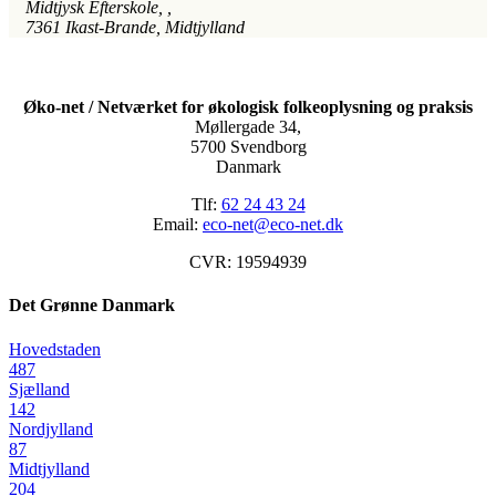
Midtjysk Efterskole
, ,
7361
Ikast-Brande, Midtjylland
Øko-net / Netværket for økologisk folkeoplysning og praksis
Møllergade 34,
5700 Svendborg
Danmark
Tlf:
62 24 43 24
Email:
eco-net@eco-net.dk
CVR: 19594939
Det Grønne Danmark
Hovedstaden
487
Sjælland
142
Nordjylland
87
Midtjylland
204