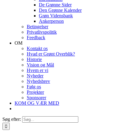
De Grønne Sider
Den Grønne Kalender
Grøn Vidensbank
Ankerperson
Betingelser
Privatlivspolitik
Feedback
OM
Kontakt os
Hvad er Grønt Overblik?
Historie
Vision og Mål
Hvem er vi
Nyheder
Nyhedsbrev
Følg os
Projekter
Sponsorer
KOM OG VÆR MED
Søg efter: