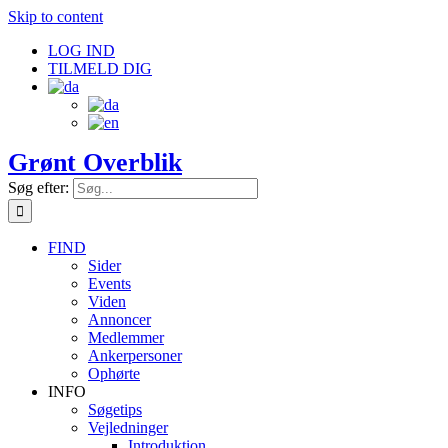
Skip to content
LOG IND
TILMELD DIG
Grønt Overblik
Søg efter:
FIND
Sider
Events
Viden
Annoncer
Medlemmer
Ankerpersoner
Ophørte
INFO
Søgetips
Vejledninger
Introduktion