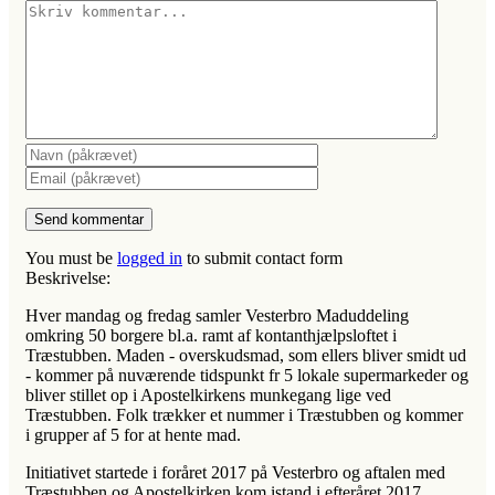
You must be
logged in
to submit contact form
Beskrivelse:
Hver mandag og fredag samler Vesterbro Maduddeling
omkring 50 borgere bl.a. ramt af kontanthjælpsloftet i
Træstubben. Maden - overskudsmad, som ellers bliver smidt ud
- kommer på nuværende tidspunkt fr 5 lokale supermarkeder og
bliver stillet op i Apostelkirkens munkegang lige ved
Træstubben. Folk trækker et nummer i Træstubben og kommer
i grupper af 5 for at hente mad.
Initiativet startede i foråret 2017 på Vesterbro og aftalen med
Træstubben og Apostelkirken kom istand i efteråret 2017.