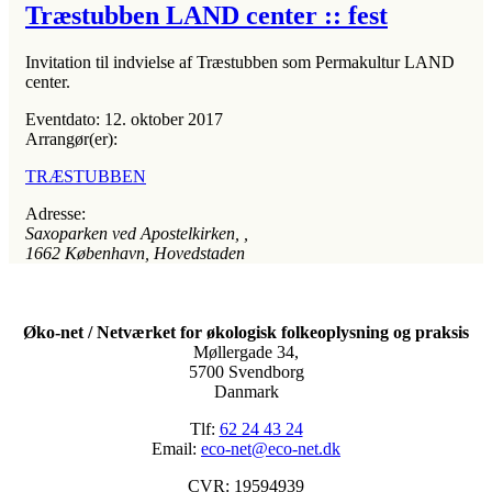
Træstubben LAND center :: fest
Invitation til indvielse af Træstubben som Permakultur LAND
center.
Eventdato:
12. oktober 2017
Arrangør(er):
TRÆSTUBBEN
Adresse:
Saxoparken ved Apostelkirken
, ,
1662
København, Hovedstaden
Øko-net / Netværket for økologisk folkeoplysning og praksis
Møllergade 34,
5700 Svendborg
Danmark
Tlf:
62 24 43 24
Email:
eco-net@eco-net.dk
CVR: 19594939