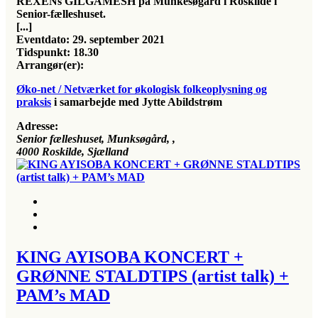
REXENs GILGAMESH på Munkesøgård i Roskilde i
Senior-fælleshuset.
[...]
Eventdato:
29. september 2021
Tidspunkt:
18.30
Arrangør(er):
Øko-net / Netværket for økologisk folkeoplysning og
praksis
i samarbejde med Jytte Abildstrøm
Adresse:
Senior fælleshuset, Munksøgård
, ,
4000
Roskilde, Sjælland
KING AYISOBA KONCERT +
GRØNNE STALDTIPS (artist talk) +
PAM’s MAD