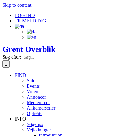
Skip to content
LOG IND
TILMELD DIG
Grønt Overblik
Søg efter:
FIND
Sider
Events
Viden
Annoncer
Medlemmer
Ankerpersoner
Ophørte
INFO
Søgetips
Vejledninger
Introduktion