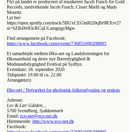
Flyt på landet er produceret af musikeren Jacob Funch for Gold
Records, medvirkende Jacob Funch, Cisser Mæhl og Mads
Mouritz
Lyt her:
https://open.spotify.com/track/5BUxCEGlnRl20qBr9RXrv2?
si=SZB4W83cRCqULamgngyMgw
Find arrangement på Facebook:
https://www.facebook.com/events/736851690208895
Et samarbejde mellem Øko-net og Landsforeningen for
Økosamfund og deres nye Bæredygtighed &
Modstandsdygtighed Festival på Sydfyn.
Eventdato:
18. september 2020
Tidspunkt:
19.00 til ca. 22.00
Arrangør(er):
Øko-net / Netværket for økologisk folkeoplysning og praksis
Adresse:
Lev & Lær Gården
, ,
5700
Svendborg, Syddanmark
Email:
eco-net@eco-net.dk
Hjemmeside:
http://www.eco-net.dk
Facebook:
https://www.facebook.com/events/736851690208895