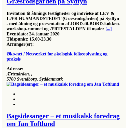
Græsrodsgården på Sydfyn
Invitation til åbnings-festligheder og indvielse af LEV &
LÆR HUSMANDSTEDET (Græsrodsgården) på Sydfyn
- med åbning og præsentation af JORD-til-BORD-køkken-
workshop-rummet og ÆRTESTALDEN til møder
[...]
Eventdato:
24. januar 2020
Tidspunkt:
15.00-23.30
Arrangør(er):
Øko-net / Netværket for økologisk folkeoplysning og
praksis
Adresse:
Ærtegården
, ,
5700
Svendborg, Syddanmark
Bagsidesanger – et musikalsk foredrag
om Jan Toftlund