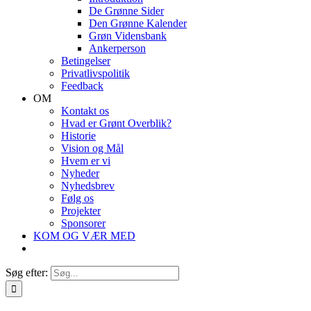
De Grønne Sider
Den Grønne Kalender
Grøn Vidensbank
Ankerperson
Betingelser
Privatlivspolitik
Feedback
OM
Kontakt os
Hvad er Grønt Overblik?
Historie
Vision og Mål
Hvem er vi
Nyheder
Nyhedsbrev
Følg os
Projekter
Sponsorer
KOM OG VÆR MED
Søg efter: