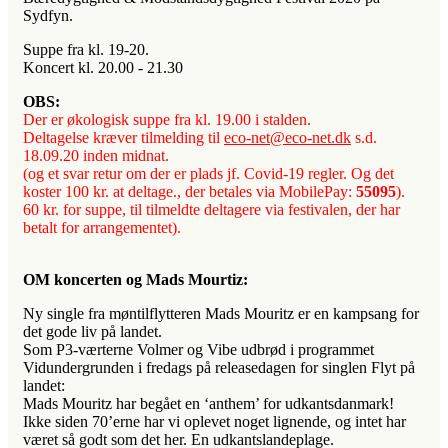
Sydfyn.
Suppe fra kl. 19-20.
Koncert kl. 20.00 - 21.30
OBS:
Der er økologisk suppe fra kl. 19.00 i stalden.
Deltagelse kræver tilmelding til
eco-net@eco-net.dk
s.d.
18.09.20 inden midnat.
(og et svar retur om der er plads jf. Covid-19 regler. Og det
koster 100 kr. at deltage., der betales via MobilePay:
55095
).
60 kr. for suppe, til tilmeldte deltagere via festivalen, der har
betalt for arrangementet).
OM koncerten og Mads Mourtiz:
Ny single fra møntilflytteren Mads Mouritz er en kampsang for
det gode liv på landet.
Som P3-værterne Volmer og Vibe udbrød i programmet
Vidundergrunden i fredags på releasedagen for singlen Flyt på
landet:
Mads Mouritz har begået en ‘anthem’ for udkantsdanmark!
Ikke siden 70’erne har vi oplevet noget lignende, og intet har
været så godt som det her. En udkantslandeplage.