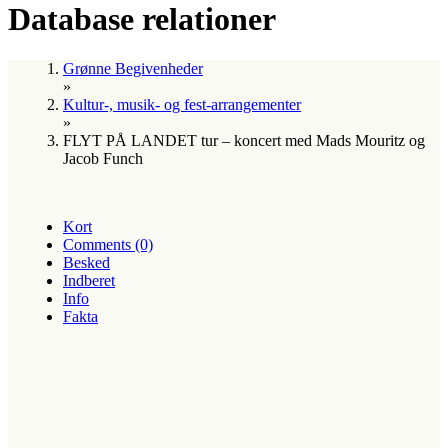
Database relationer
Grønne Begivenheder
»
Kultur-, musik- og fest-arrangementer
»
FLYT PÅ LANDET tur – koncert med Mads Mouritz og
Jacob Funch
Kort
Comments (0)
Besked
Indberet
Info
Fakta