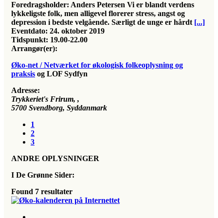
Foredragsholder:
Anders Petersen
Vi er blandt verdens
lykkeligste folk, men alligevel florerer stress, angst og
depression i bedste velgående. Særligt de unge er hårdt
[...]
Eventdato:
24. oktober 2019
Tidspunkt:
19.00-22.00
Arrangør(er):
Øko-net / Netværket for økologisk folkeoplysning og
praksis
og LOF Sydfyn
Adresse:
Trykkeriet's Frirum
, ,
5700
Svendborg, Syddanmark
1
2
3
ANDRE OPLYSNINGER
I De Grønne Sider:
Found
7
resultater