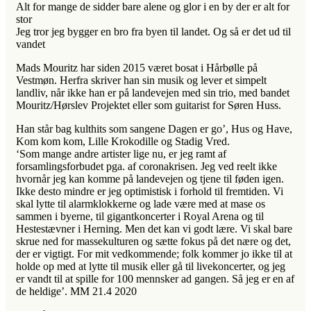
Alt for mange de sidder bare alene og glor i en by der er alt for
stor
Jeg tror jeg bygger en bro fra byen til landet. Og så er det ud til
vandet
Mads Mouritz har siden 2015 været bosat i Hårbølle på
Vestmøn. Herfra skriver han sin musik og lever et simpelt
landliv, når ikke han er på landevejen med sin trio, med bandet
Mouritz/Hørslev Projektet eller som guitarist for Søren Huss.
Han står bag kulthits som sangene Dagen er go’, Hus og Have,
Kom kom kom, Lille Krokodille og Stadig Vred.
‘Som mange andre artister lige nu, er jeg ramt af
forsamlingsforbudet pga. af coronakrisen. Jeg ved reelt ikke
hvornår jeg kan komme på landevejen og tjene til føden igen.
Ikke desto mindre er jeg optimistisk i forhold til fremtiden. Vi
skal lytte til alarmklokkerne og lade være med at mase os
sammen i byerne, til gigantkoncerter i Royal Arena og til
Hestestævner i Herning. Men det kan vi godt lære. Vi skal bare
skrue ned for massekulturen og sætte fokus på det nære og det,
der er vigtigt. For mit vedkommende; folk kommer jo ikke til at
holde op med at lytte til musik eller gå til livekoncerter, og jeg
er vandt til at spille for 100 mennsker ad gangen. Så jeg er en af
de heldige’. MM 21.4 2020