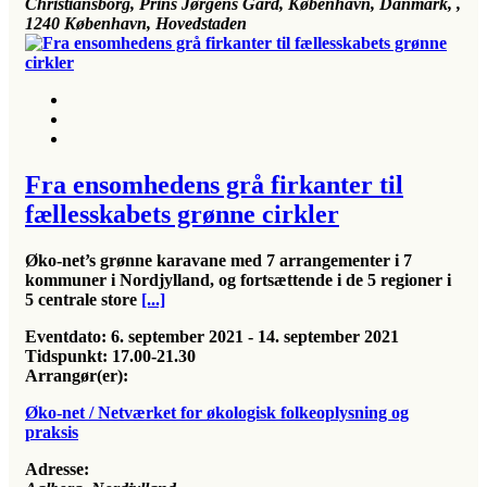
Christiansborg, Prins Jørgens Gård, København, Danmark
, ,
1240
København, Hovedstaden
Fra ensomhedens grå firkanter til
fællesskabets grønne cirkler
Øko-net’s grønne karavane med 7 arrangementer i 7
kommuner i Nordjylland,
og fortsættende i de 5 regioner i
5 centrale store
[...]
Eventdato:
6. september 2021 - 14. september 2021
Tidspunkt:
17.00-21.30
Arrangør(er):
Øko-net / Netværket for økologisk folkeoplysning og
praksis
Adresse: