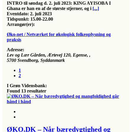
INTRO til søndag d. 2. juli 2023: KING AYISOBA I
Ghana er han en af de største stjerner, og i
[...]
Eventdato:
2. juli 2023
Tidspunkt:
15.00-22.00
Arrangør(er):
Øko-net / Netværket for økologisk folkeoplysning og
praksis
Adresse:
Lev og Lær Gården, Ærtevej 120, Egense
, ,
5700
Svendborg, Syddanmark
1
2
I Grøn Vidensbank:
Found
13
resultater
ØKO.DK – Når bæredygtighed og