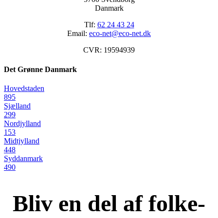
Danmark
Tlf:
62 24 43 24
Email:
eco-net@eco-net.dk
CVR: 19594939
Det Grønne Danmark
Hovedstaden
895
Sjælland
299
Nordjylland
153
Midtjylland
448
Syddanmark
490
Bliv en del af folke-