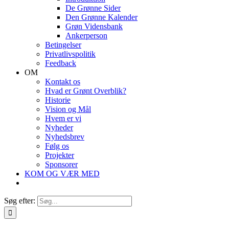
De Grønne Sider
Den Grønne Kalender
Grøn Vidensbank
Ankerperson
Betingelser
Privatlivspolitik
Feedback
OM
Kontakt os
Hvad er Grønt Overblik?
Historie
Vision og Mål
Hvem er vi
Nyheder
Nyhedsbrev
Følg os
Projekter
Sponsorer
KOM OG VÆR MED
Søg efter: