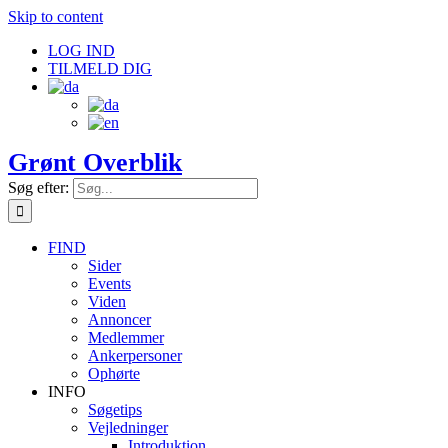
Skip to content
LOG IND
TILMELD DIG
Grønt Overblik
Søg efter:
FIND
Sider
Events
Viden
Annoncer
Medlemmer
Ankerpersoner
Ophørte
INFO
Søgetips
Vejledninger
Introduktion