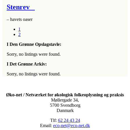
Stenrev
– havets oaser
1
2
I Den Grønne Opslagstavle:
Sorry, no listings were found.
I Det Grønne Arkiv:
Sorry, no listings were found.
Øko-net / Netværket for økologisk folkeoplysning og praksis
Møllergade 34,
5700 Svendborg
Danmark
Tlf:
62 24 43 24
Email:
eco-net@eco-net.dk