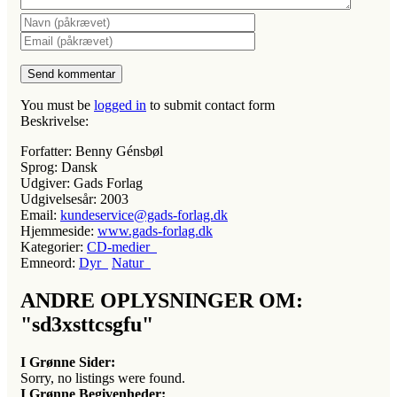
You must be
logged in
to submit contact form
Beskrivelse:
Forfatter:
Benny Génsbøl
Sprog:
Dansk
Udgiver:
Gads Forlag
Udgivelsesår:
2003
Email:
kundeservice@gads-forlag.dk
Hjemmeside:
www.gads-forlag.dk
Kategorier:
CD-medier
Emneord:
Dyr
Natur
ANDRE OPLYSNINGER OM:
"sd3xsttcsgfu"
I Grønne Sider:
Sorry, no listings were found.
I Grønne Begivenheder: