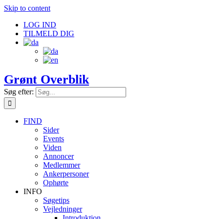
Skip to content
LOG IND
TILMELD DIG
Grønt Overblik
Søg efter:
FIND
Sider
Events
Viden
Annoncer
Medlemmer
Ankerpersoner
Ophørte
INFO
Søgetips
Vejledninger
Introduktion