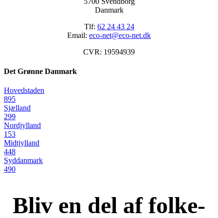
5700 Svendborg
Danmark
Tlf:
62 24 43 24
Email:
eco-net@eco-net.dk
CVR: 19594939
Det Grønne Danmark
Hovedstaden
895
Sjælland
299
Nordjylland
153
Midtjylland
448
Syddanmark
490
Bliv en del af folke-