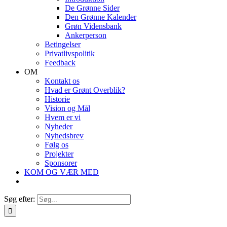
De Grønne Sider
Den Grønne Kalender
Grøn Vidensbank
Ankerperson
Betingelser
Privatlivspolitik
Feedback
OM
Kontakt os
Hvad er Grønt Overblik?
Historie
Vision og Mål
Hvem er vi
Nyheder
Nyhedsbrev
Følg os
Projekter
Sponsorer
KOM OG VÆR MED
Søg efter: