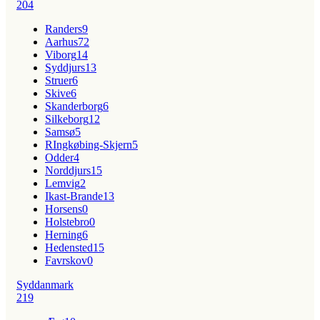
204
Randers
9
Aarhus
72
Viborg
14
Syddjurs
13
Struer
6
Skive
6
Skanderborg
6
Silkeborg
12
Samsø
5
RIngkøbing-Skjern
5
Odder
4
Norddjurs
15
Lemvig
2
Ikast-Brande
13
Horsens
0
Holstebro
0
Herning
6
Hedensted
15
Favrskov
0
Syddanmark
219