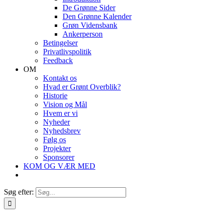
De Grønne Sider
Den Grønne Kalender
Grøn Vidensbank
Ankerperson
Betingelser
Privatlivspolitik
Feedback
OM
Kontakt os
Hvad er Grønt Overblik?
Historie
Vision og Mål
Hvem er vi
Nyheder
Nyhedsbrev
Følg os
Projekter
Sponsorer
KOM OG VÆR MED
Søg efter: