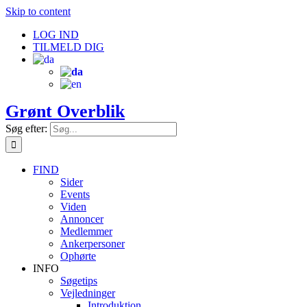
Skip to content
LOG IND
TILMELD DIG
Grønt Overblik
Søg efter:
FIND
Sider
Events
Viden
Annoncer
Medlemmer
Ankerpersoner
Ophørte
INFO
Søgetips
Vejledninger
Introduktion