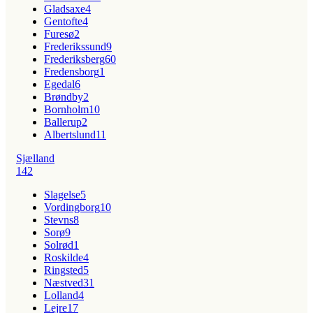
Gladsaxe
4
Gentofte
4
Furesø
2
Frederikssund
9
Frederiksberg
60
Fredensborg
1
Egedal
6
Brøndby
2
Bornholm
10
Ballerup
2
Albertslund
11
Sjælland
142
Slagelse
5
Vordingborg
10
Stevns
8
Sorø
9
Solrød
1
Roskilde
4
Ringsted
5
Næstved
31
Lolland
4
Lejre
17