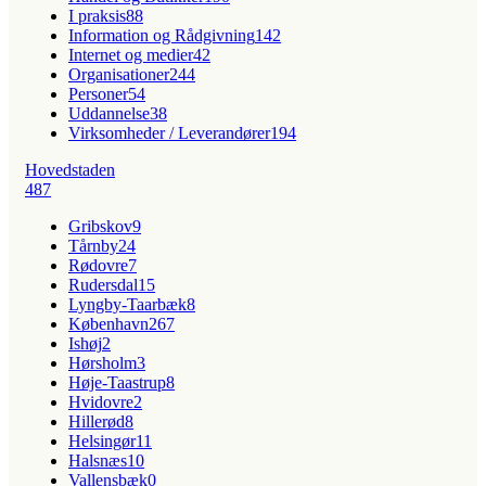
I praksis
88
Information og Rådgivning
142
Internet og medier
42
Organisationer
244
Personer
54
Uddannelse
38
Virksomheder / Leverandører
194
Hovedstaden
487
Gribskov
9
Tårnby
24
Rødovre
7
Rudersdal
15
Lyngby-Taarbæk
8
København
267
Ishøj
2
Hørsholm
3
Høje-Taastrup
8
Hvidovre
2
Hillerød
8
Helsingør
11
Halsnæs
10
Vallensbæk
0