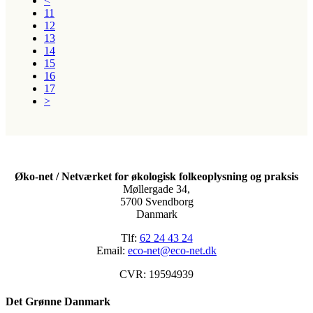
<
11
12
13
14
15
16
17
>
Øko-net / Netværket for økologisk folkeoplysning og praksis
Møllergade 34,
5700 Svendborg
Danmark
Tlf:
62 24 43 24
Email:
eco-net@eco-net.dk
CVR: 19594939
Det Grønne Danmark