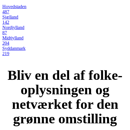
Hovedstaden
487
Sjælland
142
Nordjylland
87
Midtjylland
204
Syddanmark
219
Bliv en del af folke-
oplysningen og
netværket for den
grønne omstilling