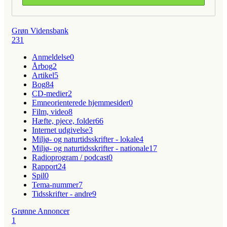
Grøn Vidensbank
231
Anmeldelse
0
Årbog
2
Artikel
5
Bog
84
CD-medier
2
Emneorienterede hjemmesider
0
Film, video
8
Hæfte, pjece, folder
66
Internet udgivelse
3
Miljø- og naturtidsskrifter - lokale
4
Miljø- og naturtidsskrifter - nationale
17
Radioprogram / podcast
0
Rapport
24
Spil
0
Tema-nummer
7
Tidsskrifter - andre
9
Grønne Annoncer
1