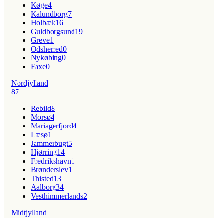
Køge
4
Kalundborg
7
Holbæk
16
Guldborgsund
19
Greve
1
Odsherred
0
Nykøbing
0
Faxe
0
Nordjylland
87
Rebild
8
Morsø
4
Mariagerfjord
4
Læsø
1
Jammerbugt
5
Hjørring
14
Fredrikshavn
1
Brønderslev
1
Thisted
13
Aalborg
34
Vesthimmerlands
2
Midtjylland