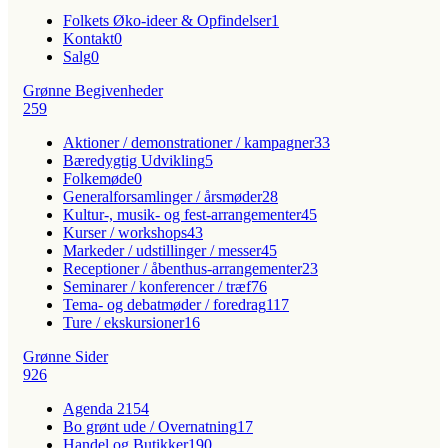
Folkets Øko-ideer & Opfindelser
1
Kontakt
0
Salg
0
Grønne Begivenheder
259
Aktioner / demonstrationer / kampagner
33
Bæredygtig Udvikling
5
Folkemøde
0
Generalforsamlinger / årsmøder
28
Kultur-, musik- og fest-arrangementer
45
Kurser / workshops
43
Markeder / udstillinger / messer
45
Receptioner / åbenthus-arrangementer
23
Seminarer / konferencer / træf
76
Tema- og debatmøder / foredrag
117
Ture / ekskursioner
16
Grønne Sider
926
Agenda 21
54
Bo grønt ude / Overnatning
17
Handel og Butikker
190