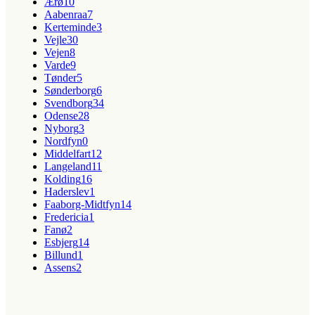
Ærø
10
Aabenraa
7
Kerteminde
3
Vejle
30
Vejen
8
Varde
9
Tønder
5
Sønderborg
6
Svendborg
34
Odense
28
Nyborg
3
Nordfyn
0
Middelfart
12
Langeland
11
Kolding
16
Haderslev
1
Faaborg-Midtfyn
14
Fredericia
1
Fanø
2
Esbjerg
14
Billund
1
Assens
2