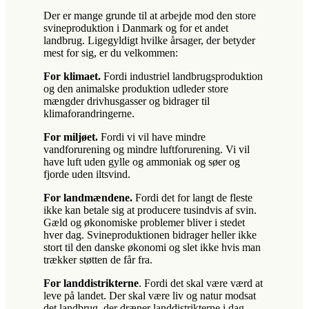
Der er mange grunde til at arbejde mod den store
svineproduktion i Danmark og for et andet
landbrug. Ligegyldigt hvilke årsager, der betyder
mest for sig, er du velkommen:
For klimaet.
Fordi industriel landbrugsproduktion
og den animalske produktion udleder store
mængder drivhusgasser og bidrager til
klimaforandringerne.
For miljøet.
Fordi vi vil have mindre
vandforurening og mindre luftforurening. Vi vil
have luft uden gylle og ammoniak og søer og
fjorde uden iltsvind.
For landmændene.
Fordi det for langt de fleste
ikke kan betale sig at producere tusindvis af svin.
Gæld og økonomiske problemer bliver i stedet
hver dag. Svineproduktionen bidrager heller ikke
stort til den danske økonomi og slet ikke hvis man
trækker støtten de får fra.
For landdistrikterne
. Fordi det skal være værd at
leve på landet. Der skal være liv og natur modsat
det landbrug, der dræner landdistrikterne i dag.