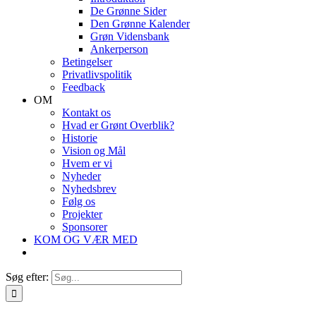
De Grønne Sider
Den Grønne Kalender
Grøn Vidensbank
Ankerperson
Betingelser
Privatlivspolitik
Feedback
OM
Kontakt os
Hvad er Grønt Overblik?
Historie
Vision og Mål
Hvem er vi
Nyheder
Nyhedsbrev
Følg os
Projekter
Sponsorer
KOM OG VÆR MED
Søg efter: