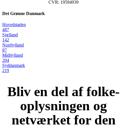
CVR: 19594939
Det Grønne Danmark
Hovedstaden
487
Sjælland
142
Nordjylland
87
Midtjylland
204
Syddanmark
219
Bliv en del af folke-
oplysningen og
netværket for den