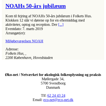
NOAHs 50-års jubilæum
Kom til fejring af NOAHs 50-års jubilæum i Folkets Hus.
Klokken 12 slår vi dørene op for en eftermiddag med
aktiviteter, optog og reception. Der
[...]
Eventdato:
7. marts 2019
Arrangør(er):
Miljøbevægelsen NOAH
Adresse:
Folkets Hus
, ,
2200
København, Hovedstaden
Øko-net / Netværket for økologisk folkeoplysning og praksis
Møllergade 34,
5700 Svendborg
Danmark
Tlf:
62 24 43 24
Email:
eco-net@eco-net.dk