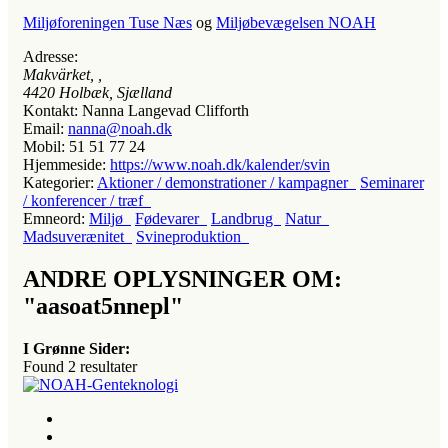
Miljøforeningen Tuse Næs
og
Miljøbevægelsen NOAH
Adresse:
Makvärket
, ,
4420
Holbæk, Sjælland
Kontakt:
Nanna Langevad Clifforth
Email:
nanna@noah.dk
Mobil:
51 51 77 24
Hjemmeside:
https://www.noah.dk/kalender/svin
Kategorier:
Aktioner / demonstrationer / kampagner
Seminarer
/ konferencer / træf
Emneord:
Miljø
Fødevarer
Landbrug
Natur
Madsuverænitet
Svineproduktion
ANDRE OPLYSNINGER OM:
"aasoat5nnepl"
I Grønne Sider:
Found
2
resultater