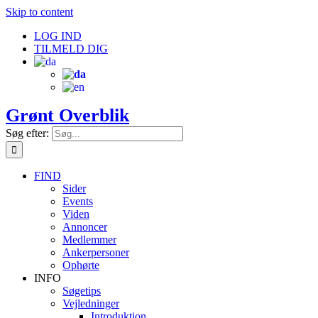
Skip to content
LOG IND
TILMELD DIG
Grønt Overblik
Søg efter:
FIND
Sider
Events
Viden
Annoncer
Medlemmer
Ankerpersoner
Ophørte
INFO
Søgetips
Vejledninger
Introduktion