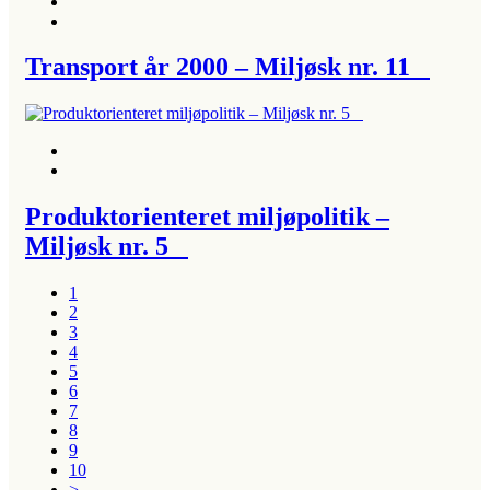
Transport år 2000 – Miljøsk nr. 11
Produktorienteret miljøpolitik –
Miljøsk nr. 5
1
2
3
4
5
6
7
8
9
10
>