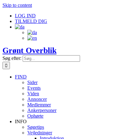
Skip to content
LOG IND
TILMELD DIG
Grønt Overblik
Søg efter:
FIND
Sider
Events
Viden
Annoncer
Medlemmer
Ankerpersoner
Ophørte
INFO
Søgetips
Vejledninger
Introduktion