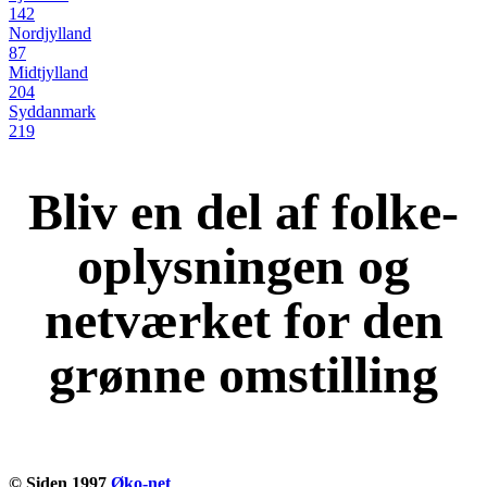
142
Nordjylland
87
Midtjylland
204
Syddanmark
219
Bliv en del af folke-
oplysningen og
netværket for den
grønne omstilling
KOM OG VÆR MED
© Siden 1997
Øko-net