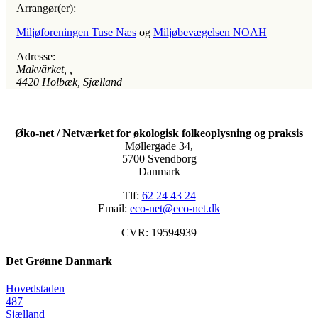
Arrangør(er):
Miljøforeningen Tuse Næs
og
Miljøbevægelsen NOAH
Adresse:
Makvärket
, ,
4420
Holbæk, Sjælland
Øko-net / Netværket for økologisk folkeoplysning og praksis
Møllergade 34,
5700 Svendborg
Danmark
Tlf:
62 24 43 24
Email:
eco-net@eco-net.dk
CVR: 19594939
Det Grønne Danmark
Hovedstaden
487
Sjælland