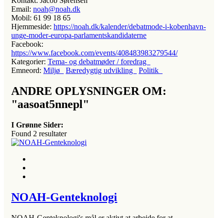
Kontakt:
Jacob Sørensen
Email:
noah@noah.dk
Mobil:
61 99 18 65
Hjemmeside:
https://noah.dk/kalender/debatmode-i-kobenhavn-
unge-moder-europa-parlamentskandidaterne
Facebook:
https://www.facebook.com/events/408483983279544/
Kategorier:
Tema- og debatmøder / foredrag
Emneord:
Miljø
Bæredygtig udvikling
Politik
ANDRE OPLYSNINGER OM:
"aasoat5nnepl"
I Grønne Sider:
Found
2
resultater
NOAH-Genteknologi
NOAH-Genteknologi's mål er aktivt at arbejde for at