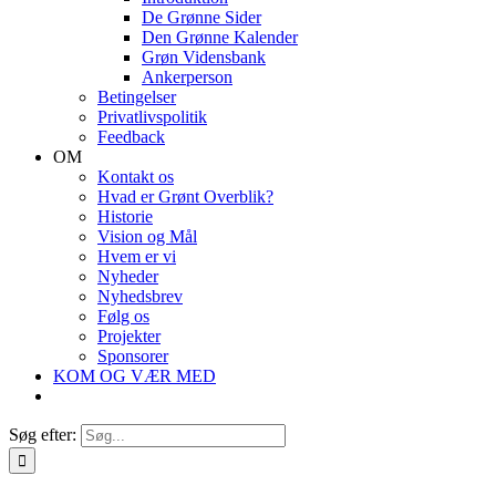
De Grønne Sider
Den Grønne Kalender
Grøn Vidensbank
Ankerperson
Betingelser
Privatlivspolitik
Feedback
OM
Kontakt os
Hvad er Grønt Overblik?
Historie
Vision og Mål
Hvem er vi
Nyheder
Nyhedsbrev
Følg os
Projekter
Sponsorer
KOM OG VÆR MED
Søg efter: