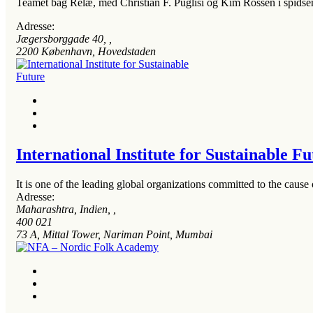
Teamet bag Relæ, med Christian F. Puglisi og Kim Rossen i spidsen, 
Adresse:
Jægersborggade 40
, ,
2200
København, Hovedstaden
International Institute for Sustainable F
It is one of the leading global organizations committed to the cause 
Adresse:
Maharashtra, Indien
, ,
400 021
73 A, Mittal Tower, Nariman Point, Mumbai