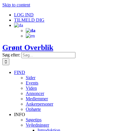
Skip to content
LOG IND
TILMELD DIG
Grønt Overblik
Søg efter:
FIND
Sider
Events
Viden
Annoncer
Medlemmer
Ankerpersoner
Ophørte
INFO
Søgetips
Vejledninger
Introduktion