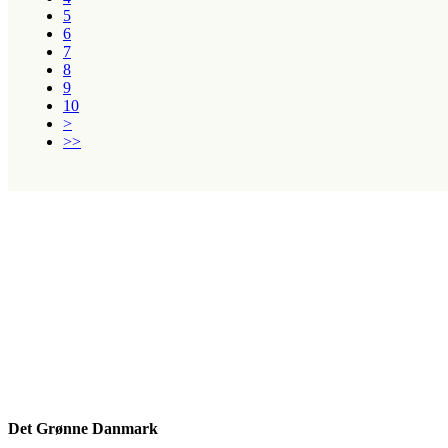
5
6
7
8
9
10
>
>>
Det Grønne Danmark