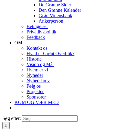
De Grønne Sider
Den Grønne Kalender
Grøn Vidensbank
Ankerperson
Betingelser
Privatlivspolitik
Feedback
OM
Kontakt os
Hvad er Grønt Overblik?
Historie
Vision og Mål
Hvem er vi
Nyheder
Nyhedsbrev
Følg os
Projekter
Sponsorer
KOM OG VÆR MED
Søg efter: