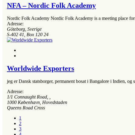
NFA – Nordic Folk Academy
Nordic Folk Academy Nordic Folk Academy is a meeting place for a
Adresse:
Göteborg, Sverige
S-402 41, Box 120 24
Worldwide Exporters
jeg er Dansk statsborger, permanent bosat i Bangalore i Indien, og s
Adresse:
1/1 Connaught Road
, ,
1000
København, Hovedstaden
Queens Road Cross
1
2
3
4