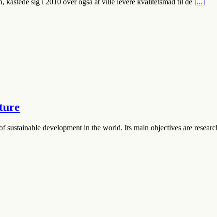
kastede sig i 2010 over også at ville levere kvalitetsmad til de
[...]
uture
of sustainable development in the world. Its main objectives are researc