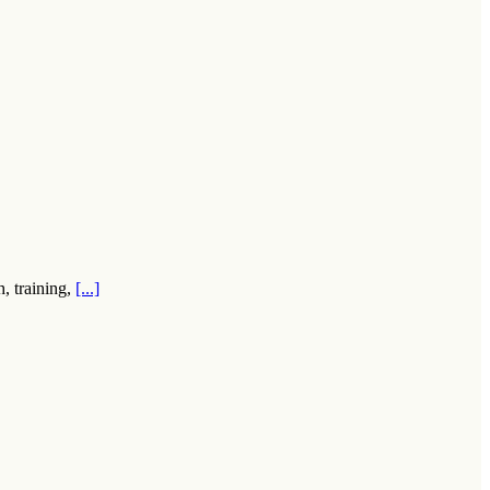
h, training,
[...]