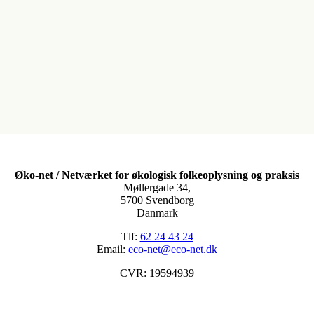
Øko-net / Netværket for økologisk folkeoplysning og praksis
Møllergade 34,
5700 Svendborg
Danmark
Tlf:
62 24 43 24
Email:
eco-net@eco-net.dk
CVR: 19594939