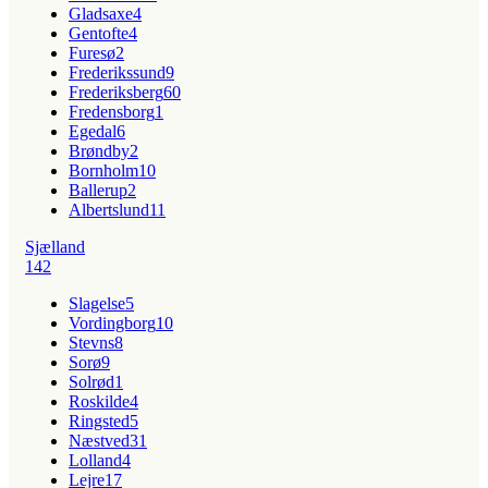
Gladsaxe
4
Gentofte
4
Furesø
2
Frederikssund
9
Frederiksberg
60
Fredensborg
1
Egedal
6
Brøndby
2
Bornholm
10
Ballerup
2
Albertslund
11
Sjælland
142
Slagelse
5
Vordingborg
10
Stevns
8
Sorø
9
Solrød
1
Roskilde
4
Ringsted
5
Næstved
31
Lolland
4
Lejre
17