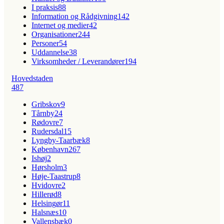
I praksis
88
Information og Rådgivning
142
Internet og medier
42
Organisationer
244
Personer
54
Uddannelse
38
Virksomheder / Leverandører
194
Hovedstaden
487
Gribskov
9
Tårnby
24
Rødovre
7
Rudersdal
15
Lyngby-Taarbæk
8
København
267
Ishøj
2
Hørsholm
3
Høje-Taastrup
8
Hvidovre
2
Hillerød
8
Helsingør
11
Halsnæs
10
Vallensbæk
0