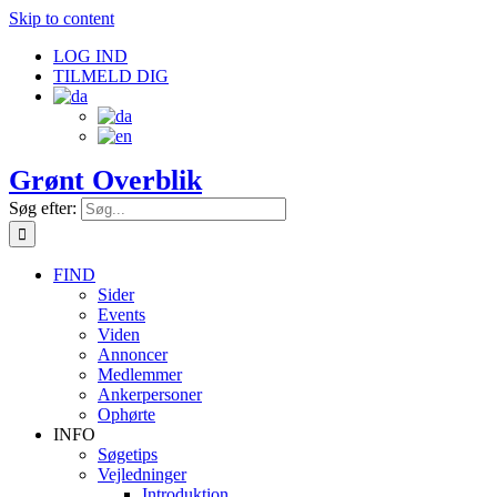
Skip to content
LOG IND
TILMELD DIG
Grønt Overblik
Søg efter:
FIND
Sider
Events
Viden
Annoncer
Medlemmer
Ankerpersoner
Ophørte
INFO
Søgetips
Vejledninger
Introduktion