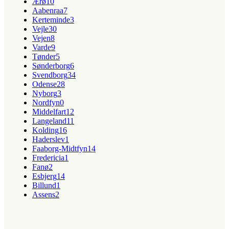
Ærø
10
Aabenraa
7
Kerteminde
3
Vejle
30
Vejen
8
Varde
9
Tønder
5
Sønderborg
6
Svendborg
34
Odense
28
Nyborg
3
Nordfyn
0
Middelfart
12
Langeland
11
Kolding
16
Haderslev
1
Faaborg-Midtfyn
14
Fredericia
1
Fanø
2
Esbjerg
14
Billund
1
Assens
2