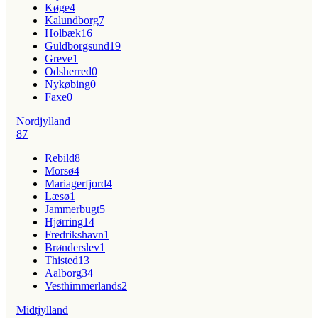
Køge
4
Kalundborg
7
Holbæk
16
Guldborgsund
19
Greve
1
Odsherred
0
Nykøbing
0
Faxe
0
Nordjylland
87
Rebild
8
Morsø
4
Mariagerfjord
4
Læsø
1
Jammerbugt
5
Hjørring
14
Fredrikshavn
1
Brønderslev
1
Thisted
13
Aalborg
34
Vesthimmerlands
2
Midtjylland