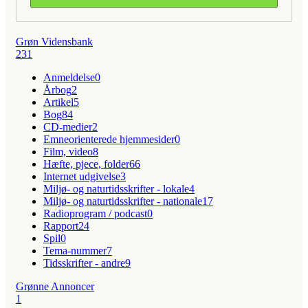
Grøn Vidensbank
231
Anmeldelse
0
Årbog
2
Artikel
5
Bog
84
CD-medier
2
Emneorienterede hjemmesider
0
Film, video
8
Hæfte, pjece, folder
66
Internet udgivelse
3
Miljø- og naturtidsskrifter - lokale
4
Miljø- og naturtidsskrifter - nationale
17
Radioprogram / podcast
0
Rapport
24
Spil
0
Tema-nummer
7
Tidsskrifter - andre
9
Grønne Annoncer
1