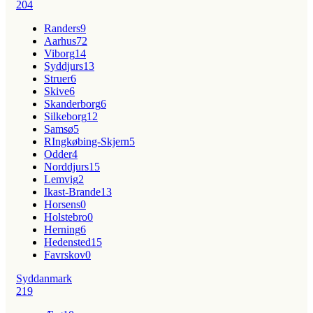
204
Randers
9
Aarhus
72
Viborg
14
Syddjurs
13
Struer
6
Skive
6
Skanderborg
6
Silkeborg
12
Samsø
5
RIngkøbing-Skjern
5
Odder
4
Norddjurs
15
Lemvig
2
Ikast-Brande
13
Horsens
0
Holstebro
0
Herning
6
Hedensted
15
Favrskov
0
Syddanmark
219