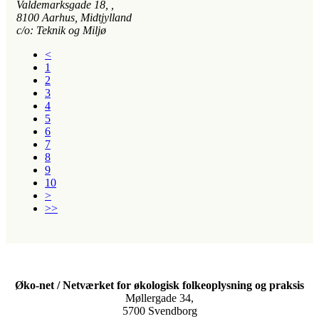
Valdemarksgade 18
, ,
8100
Aarhus, Midtjylland
c/o: Teknik og Miljø
<
1
2
3
4
5
6
7
8
9
10
>
>>
Øko-net / Netværket for økologisk folkeoplysning og praksis
Møllergade 34,
5700 Svendborg