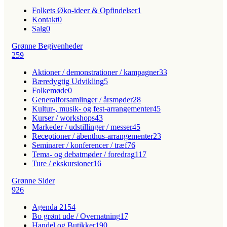
Folkets Øko-ideer & Opfindelser
1
Kontakt
0
Salg
0
Grønne Begivenheder
259
Aktioner / demonstrationer / kampagner
33
Bæredygtig Udvikling
5
Folkemøde
0
Generalforsamlinger / årsmøder
28
Kultur-, musik- og fest-arrangementer
45
Kurser / workshops
43
Markeder / udstillinger / messer
45
Receptioner / åbenthus-arrangementer
23
Seminarer / konferencer / træf
76
Tema- og debatmøder / foredrag
117
Ture / ekskursioner
16
Grønne Sider
926
Agenda 21
54
Bo grønt ude / Overnatning
17
Handel og Butikker
190