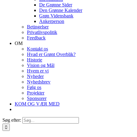
De Grønne Sider
Den Grønne Kalender
Grøn Vidensbank
Ankerperson
Betingelser
Privatlivspolitik
Feedback
OM
Kontakt os
Hvad er Grønt Overblik?
Historie
Vision og Mål
Hvem er vi
Nyheder
Nyhedsbrev
Følg os
Projekter
Sponsorer
KOM OG VÆR MED
Søg efter: