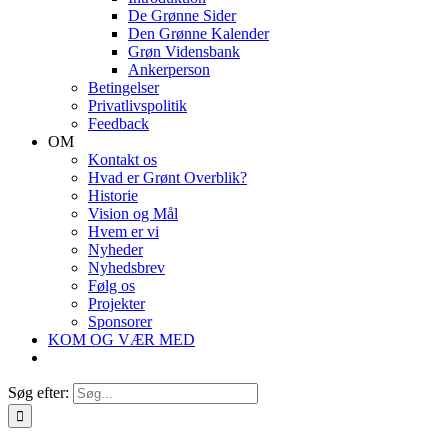
De Grønne Sider
Den Grønne Kalender
Grøn Vidensbank
Ankerperson
Betingelser
Privatlivspolitik
Feedback
OM
Kontakt os
Hvad er Grønt Overblik?
Historie
Vision og Mål
Hvem er vi
Nyheder
Nyhedsbrev
Følg os
Projekter
Sponsorer
KOM OG VÆR MED
Søg efter: