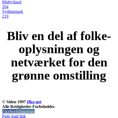
Midtjylland
204
Syddanmark
219
Bliv en del af folke-
oplysningen og
netværket for den
grønne omstilling
KOM OG VÆR MED
© Siden 1997
Øko-net
Alle Rettigheder Forbeholdes
Facebook
Instagram
Page load link