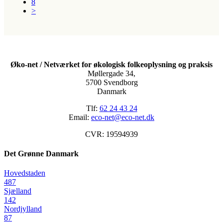
8
>
Øko-net / Netværket for økologisk folkeoplysning og praksis
Møllergade 34,
5700 Svendborg
Danmark
Tlf:
62 24 43 24
Email:
eco-net@eco-net.dk
CVR: 19594939
Det Grønne Danmark
Hovedstaden
487
Sjælland
142
Nordjylland
87