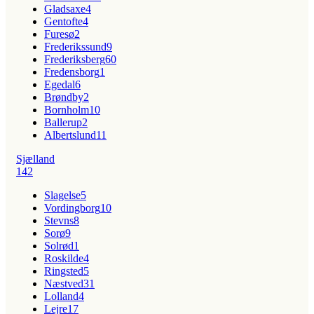
Gladsaxe
4
Gentofte
4
Furesø
2
Frederikssund
9
Frederiksberg
60
Fredensborg
1
Egedal
6
Brøndby
2
Bornholm
10
Ballerup
2
Albertslund
11
Sjælland
142
Slagelse
5
Vordingborg
10
Stevns
8
Sorø
9
Solrød
1
Roskilde
4
Ringsted
5
Næstved
31
Lolland
4
Lejre
17