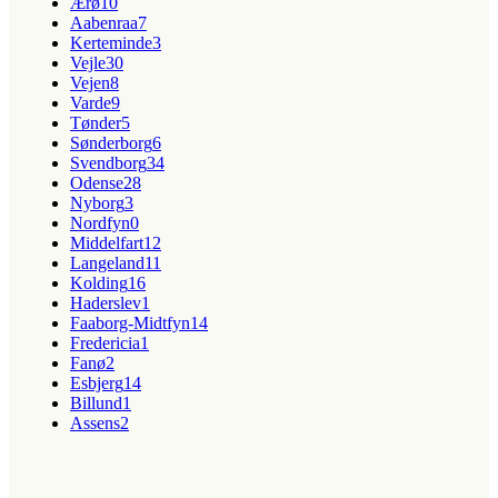
Ærø
10
Aabenraa
7
Kerteminde
3
Vejle
30
Vejen
8
Varde
9
Tønder
5
Sønderborg
6
Svendborg
34
Odense
28
Nyborg
3
Nordfyn
0
Middelfart
12
Langeland
11
Kolding
16
Haderslev
1
Faaborg-Midtfyn
14
Fredericia
1
Fanø
2
Esbjerg
14
Billund
1
Assens
2