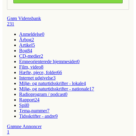
Grøn Vidensbank
231
Anmeldelse
0
Årbog
2
Artikel
5
Bog
84
CD-medier
2
Emneorienterede hjemmesider
0
Film, video
8
Hæfte, pjece, folder
66
Internet udgivelse
3
Miljø- og naturtidsskrifter - lokale
4
Miljø- og naturtidsskrifter - nationale
17
Radioprogram / podcast
0
Rapport
24
Spil
0
Tema-nummer
7
Tidsskrifter - andre
9
Grønne Annoncer
1