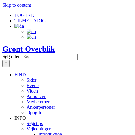
Skip to content
LOG IND
TILMELD DIG
Grønt Overblik
Søg efter:
FIND
Sider
Events
Viden
Annoncer
Medlemmer
Ankerpersoner
Ophørte
INFO
Søgetips
Vejledninger
Introduktion