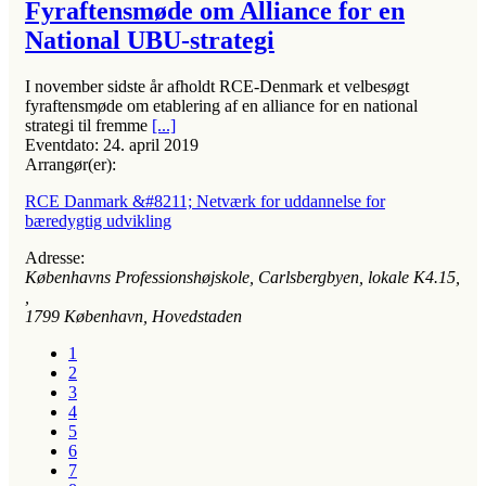
Fyraftensmøde om Alliance for en
National UBU-strategi
I november sidste år afholdt RCE-Denmark et velbesøgt
fyraftensmøde om etablering af en alliance for en national
strategi til fremme
[...]
Eventdato:
24. april 2019
Arrangør(er):
RCE Danmark &#8211; Netværk for uddannelse for
bæredygtig udvikling
Adresse:
Københavns Professionshøjskole, Carlsbergbyen, lokale K4.15
,
,
1799
København, Hovedstaden
1
2
3
4
5
6
7