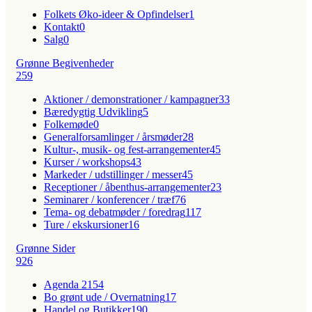
Folkets Øko-ideer & Opfindelser
1
Kontakt
0
Salg
0
Grønne Begivenheder
259
Aktioner / demonstrationer / kampagner
33
Bæredygtig Udvikling
5
Folkemøde
0
Generalforsamlinger / årsmøder
28
Kultur-, musik- og fest-arrangementer
45
Kurser / workshops
43
Markeder / udstillinger / messer
45
Receptioner / åbenthus-arrangementer
23
Seminarer / konferencer / træf
76
Tema- og debatmøder / foredrag
117
Ture / ekskursioner
16
Grønne Sider
926
Agenda 21
54
Bo grønt ude / Overnatning
17
Handel og Butikker
190