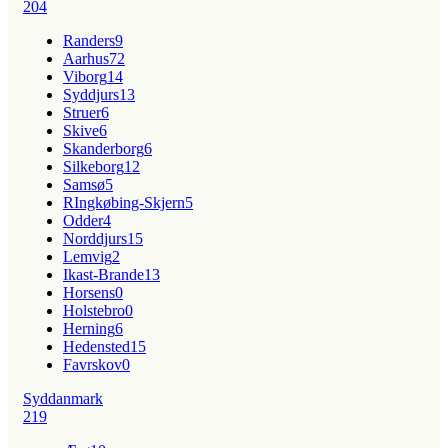
204
Randers
9
Aarhus
72
Viborg
14
Syddjurs
13
Struer
6
Skive
6
Skanderborg
6
Silkeborg
12
Samsø
5
RIngkøbing-Skjern
5
Odder
4
Norddjurs
15
Lemvig
2
Ikast-Brande
13
Horsens
0
Holstebro
0
Herning
6
Hedensted
15
Favrskov
0
Syddanmark
219