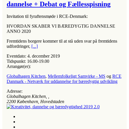
dannelse + Debat og Fællesspisning
Invitation til fyraftensmøde i RCE-Denmark:
HVORDAN SKABER VI BÆREDYGTIG DANNELSE
ANNO 2020
Fremtidens borgere kommer til at stå uden svar på fremtidens
udfordringer,
[...]
Eventdato:
4. december 2019
Tidspunkt:
16.00-19.00
Arrangør(er):
Globalhagen Kitchen
,
Mellemfolkeligt Samvirke - MS
og
RCE
Danmark - Netværk for uddannelse for bæredygtig udvikling
Adresse:
Globalhagen Kitchen
, ,
2200
København, Hovedstaden