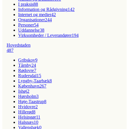
I praksis
88
Information og Rådgivning
142
Internet og medier
42
Organisationer
244
Personer
54
Uddannelse
38
Virksomheder / Leverandører
194
Hovedstaden
487
Gribskov
9
Tårnby
24
Rødovre
7
Rudersdal
15
Lyngby-Taarbæk
8
København
267
Ishøj
2
Hørsholm
3
Høje-Taastrup
8
Hvidovre
2
Hillerød
8
Helsingør
11
Halsnæs
10
Vallensbæk
0