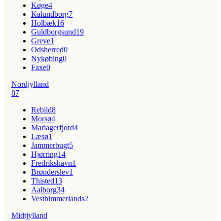
Køge
4
Kalundborg
7
Holbæk
16
Guldborgsund
19
Greve
1
Odsherred
0
Nykøbing
0
Faxe
0
Nordjylland
87
Rebild
8
Morsø
4
Mariagerfjord
4
Læsø
1
Jammerbugt
5
Hjørring
14
Fredrikshavn
1
Brønderslev
1
Thisted
13
Aalborg
34
Vesthimmerlands
2
Midtjylland