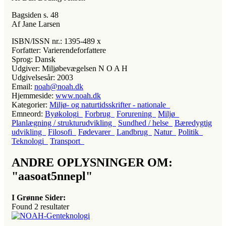
Bagsiden s. 48
Af Jane Larsen
ISBN/ISSN nr.:
1395-489 x
Forfatter:
Varierendeforfattere
Sprog:
Dansk
Udgiver:
Miljøbevægelsen N O A H
Udgivelsesår:
2003
Email:
noah@noah.dk
Hjemmeside:
www.noah.dk
Kategorier:
Miljø- og naturtidsskrifter - nationale
Emneord:
Byøkologi
Forbrug
Forurening
Miljø
Planlægning / strukturudvikling
Sundhed / helse
Bæredygtig
udvikling
Filosofi
Fødevarer
Landbrug
Natur
Politik
Teknologi
Transport
ANDRE OPLYSNINGER OM:
"aasoat5nnepl"
I Grønne Sider:
Found
2
resultater