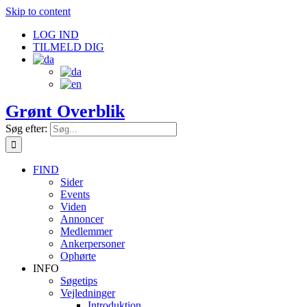
Skip to content
LOG IND
TILMELD DIG
Grønt Overblik
Søg efter:
FIND
Sider
Events
Viden
Annoncer
Medlemmer
Ankerpersoner
Ophørte
INFO
Søgetips
Vejledninger
Introduktion