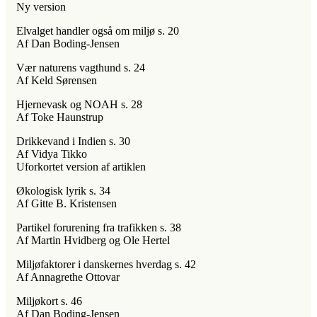
Ny version
Elvalget handler også om miljø s. 20
Af Dan Boding-Jensen
Vær naturens vagthund s. 24
Af Keld Sørensen
Hjernevask og NOAH s. 28
Af Toke Haunstrup
Drikkevand i Indien s. 30
Af Vidya Tikko
Uforkortet version af artiklen
Økologisk lyrik s. 34
Af Gitte B. Kristensen
Partikel forurening fra trafikken s. 38
Af Martin Hvidberg og Ole Hertel
Miljøfaktorer i danskernes hverdag s. 42
Af Annagrethe Ottovar
Miljøkort s. 46
Af Dan Boding-Jensen