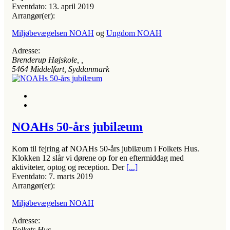
Eventdato:
13. april 2019
Arrangør(er):
Miljøbevægelsen NOAH
og
Ungdom NOAH
Adresse:
Brenderup Højskole
, ,
5464
Middelfart, Syddanmark
NOAHs 50-års jubilæum
Kom til fejring af NOAHs 50-års jubilæum i Folkets Hus.
Klokken 12 slår vi dørene op for en eftermiddag med
aktiviteter, optog og reception. Der
[...]
Eventdato:
7. marts 2019
Arrangør(er):
Miljøbevægelsen NOAH
Adresse:
Folkets Hus
, ,