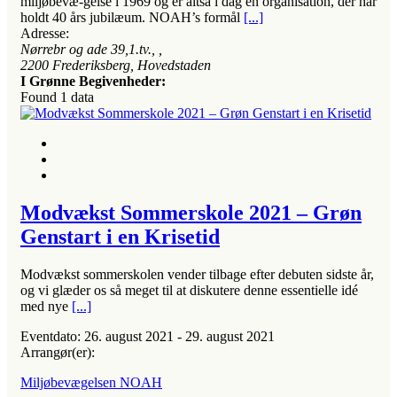
miljøbevæ-gelse i 1969 og er altså i dag en organisation, der har
holdt 40 års jubilæum. NOAH’s formål
[...]
Adresse:
Nørrebr og ade 39,1.tv.
, ,
2200
Frederiksberg, Hovedstaden
I Grønne Begivenheder:
Found
1
data
Modvækst Sommerskole 2021 – Grøn
Genstart i en Krisetid
Modvækst sommerskolen vender tilbage efter debuten sidste år,
og vi glæder os så meget til at diskutere denne essentielle idé
med nye
[...]
Eventdato:
26. august 2021 - 29. august 2021
Arrangør(er):
Miljøbevægelsen NOAH