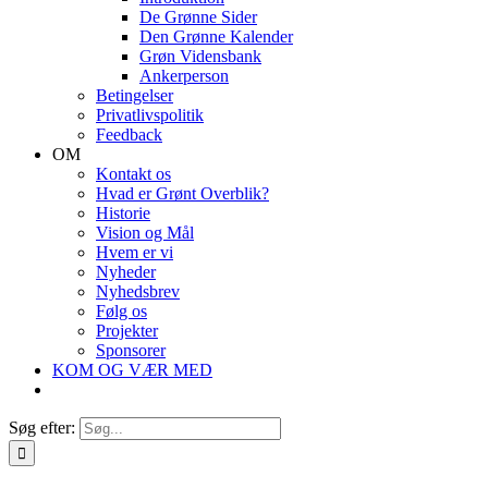
De Grønne Sider
Den Grønne Kalender
Grøn Vidensbank
Ankerperson
Betingelser
Privatlivspolitik
Feedback
OM
Kontakt os
Hvad er Grønt Overblik?
Historie
Vision og Mål
Hvem er vi
Nyheder
Nyhedsbrev
Følg os
Projekter
Sponsorer
KOM OG VÆR MED
Søg efter: