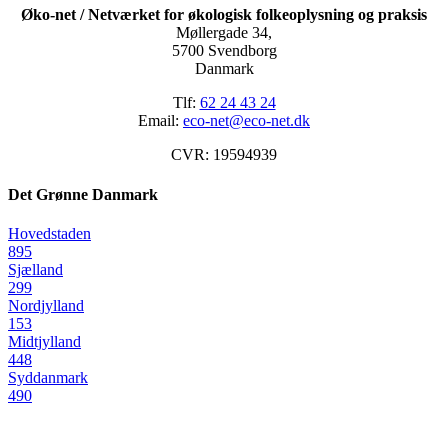
Øko-net / Netværket for økologisk folkeoplysning og praksis
Møllergade 34,
5700 Svendborg
Danmark
Tlf:
62 24 43 24
Email:
eco-net@eco-net.dk
CVR: 19594939
Det Grønne Danmark
Hovedstaden
895
Sjælland
299
Nordjylland
153
Midtjylland
448
Syddanmark
490