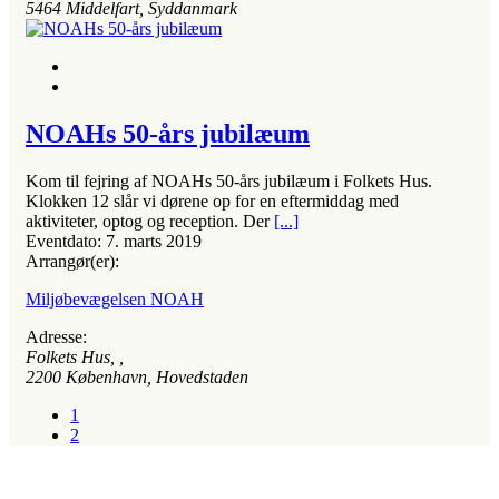
5464
Middelfart, Syddanmark
NOAHs 50-års jubilæum
Kom til fejring af NOAHs 50-års jubilæum i Folkets Hus.
Klokken 12 slår vi dørene op for en eftermiddag med
aktiviteter, optog og reception. Der
[...]
Eventdato:
7. marts 2019
Arrangør(er):
Miljøbevægelsen NOAH
Adresse:
Folkets Hus
, ,
2200
København, Hovedstaden
1
2