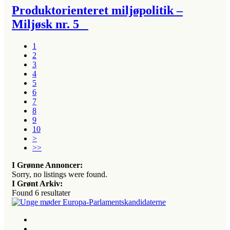
Produktorienteret miljøpolitik –
Miljøsk nr. 5
1
2
3
4
5
6
7
8
9
10
>
>>
I Grønne Annoncer:
Sorry, no listings were found.
I Grønt Arkiv:
Found
6
resultater